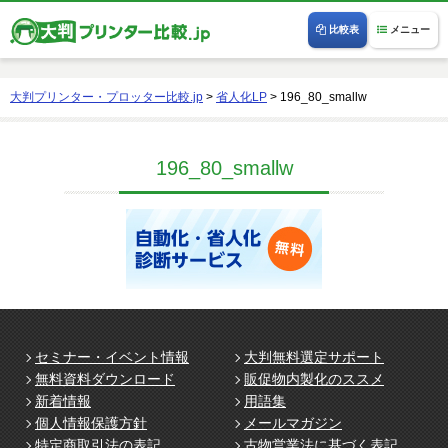
比較表
メニュー
大判プリンター・プロッター比較.jp
>
省人化LP
>
196_80_smallw
196_80_smallw
セミナー・イベント情報
大判無料選定サポート
無料資料ダウンロード
販促物内製化のススメ
新着情報
用語集
個人情報保護方針
メールマガジン
特定商取引法の表記
古物営業法に基づく表記