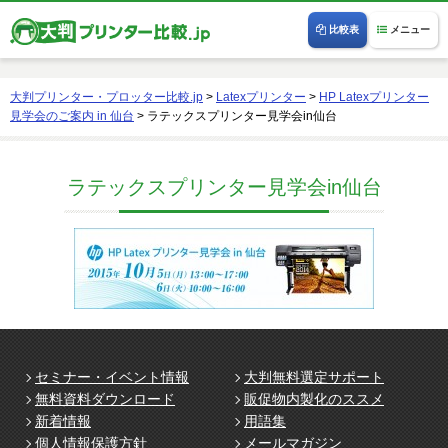
比較表
メニュー
大判プリンター・プロッター比較.jp
>
Latexプリンター
>
HP Latexプリンター
見学会のご案内 in 仙台
>
ラテックスプリンター見学会in仙台
ラテックスプリンター見学会in仙台
セミナー・イベント情報
大判無料選定サポート
無料資料ダウンロード
販促物内製化のススメ
新着情報
用語集
個人情報保護方針
メールマガジン