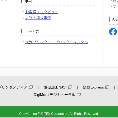
個
事例
サ
お客様インタビュー
大判の導入事例
SN
サービス
大判プリンター・プロッターレンタル
プリンタメディア
販促加工NAVI
販促Express
DigiMuralデジミューラル
Copyright(c) FUJITEX Corporation. All Rights Reserved.