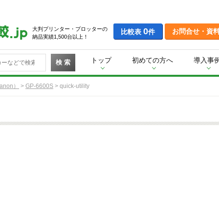
大判プリンター・プロッターの
0
お問合せ・資
比較表
件
納品実績1,500台以上！
トップ
初めての方へ
導入事
検 索
non）
>
GP-6600S
>
quick-utility