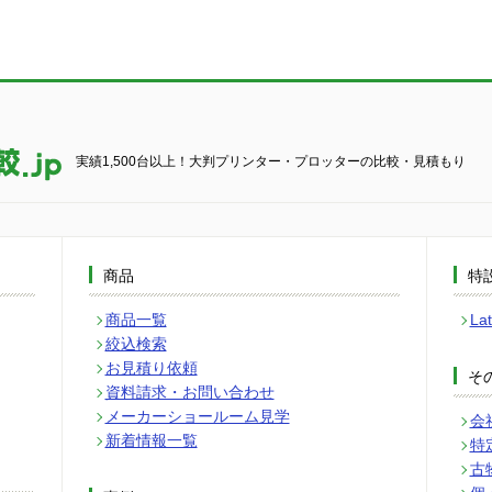
実績1,500台以上！大判プリンター・プロッターの比較・見積もり
商品
特
商品一覧
L
絞込検索
お見積り依頼
そ
資料請求・お問い合わせ
メーカーショールーム見学
会
新着情報一覧
特
古