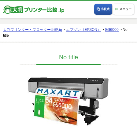
比較表
メニュー
大判プリンター・プロッター比較.jp
>
エプソン（EPSON）
>
GS6000
>
No
title
No title