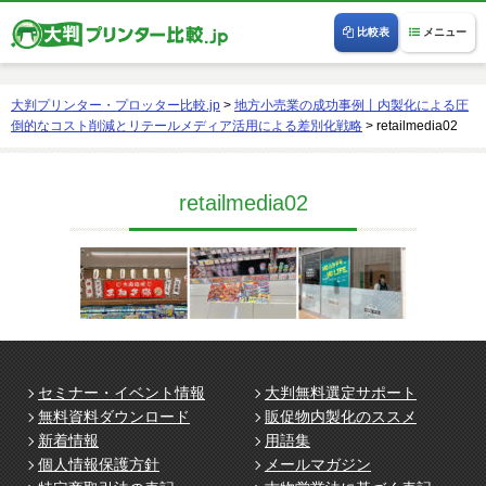
比較表
メニュー
大判プリンター・プロッター比較.jp
>
地方小売業の成功事例丨内製化による圧
倒的なコスト削減とリテールメディア活用による差別化戦略
>
retailmedia02
retailmedia02
セミナー・イベント情報
大判無料選定サポート
無料資料ダウンロード
販促物内製化のススメ
新着情報
用語集
個人情報保護方針
メールマガジン