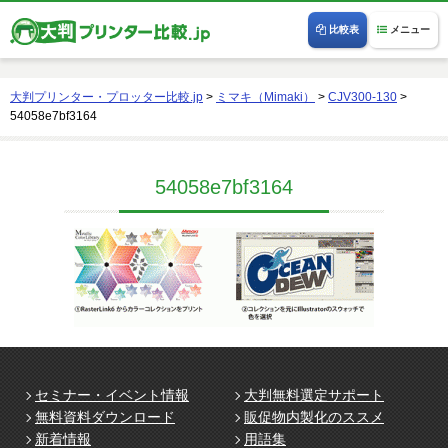
比較表
メニュー
大判プリンター・プロッター比較.jp
>
ミマキ（Mimaki）
>
CJV300-130
>
54058e7bf3164
54058e7bf3164
セミナー・イベント情報
大判無料選定サポート
無料資料ダウンロード
販促物内製化のススメ
新着情報
用語集