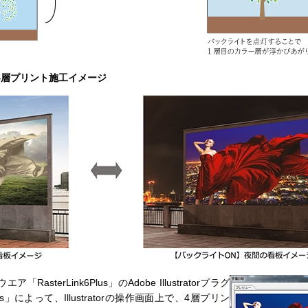
ing』 4層プリント施工イメージ
asterLink6Plus」のAdobe Illustratorプラグ
ools」によって、Illustratorの操作画面上で、4層プリン