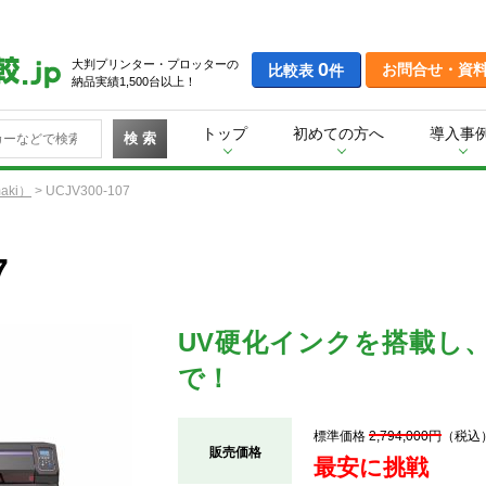
大判プリンター・プロッターの
0
お問合せ・資
比較表
件
納品実績1,500台以上！
トップ
初めての方へ
導入事
検 索
aki）
>
UCJV300-107
7
UV硬化インクを搭載し
で！
標準価格
2,794,000円
（税込
販売価格
最安に挑戦