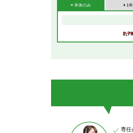
本体のみ
1年
2,7
専任