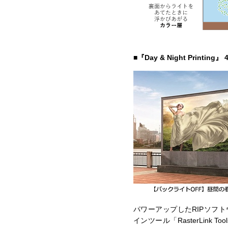
■『Day & Night Print
パワーアップしたRIPソフトウエア「R
インツール「RasterLink T