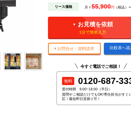
55,900
リース価格
月々
円
（税込）〜
お見積を依頼
▼
1分で簡単入力
比較表へ追
お問合せ・資料請求
今すぐ電話でご相談！
0120-687-33
受付時間 9:00~18:00（平日）
質問やご相談だけでもOK!専任担当がすぐ
応！最短即日見積り可！