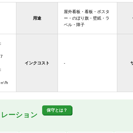
屋外看板・看板・ポスタ
用途
ー・のぼり旗・壁紙・ラ
ベル・障子
：
7
インクコスト
-
：
㎡/h
保守とは？
ュレーション