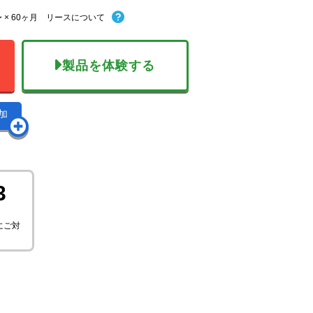
 × 60ヶ月 リースについて
製品を体験する
加
3
にご対