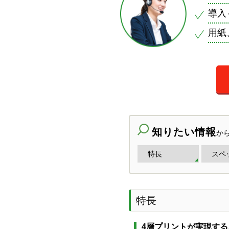
導入
用紙
知りたい情報
か
特長
スペ
特長
4層プリントが実現す