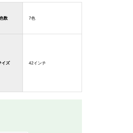
色数
7色
サイズ
42インチ