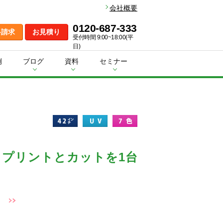
会社概要
0120-687-333
料請求
お見積り
受付時間 9:00~18:00(平
日)
例
ブログ
資料
セミナー
、プリントとカットを1台
）