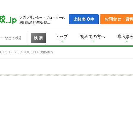
大判プリンター・プロッターの
0
お問合せ・資
比較表
件
納品実績1,500台以上！
トップ
初めての方へ
導入事
検 索
UTOH）
>
3D TOUCH
>
3dtouch