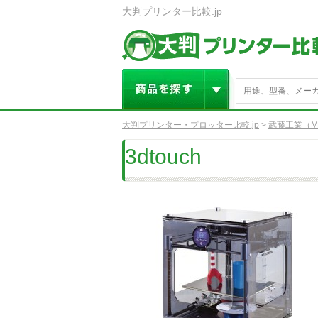
大判プリンター比較.jp
大判プリンター・プロッター比較.jp
>
武藤工業（M
3dtouch