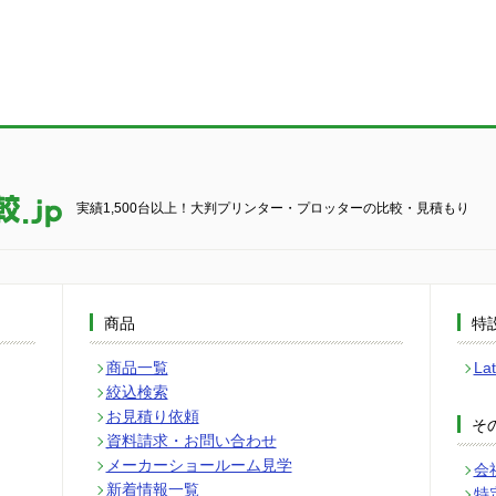
実績1,500台以上！大判プリンター・プロッターの比較・見積もり
商品
特
商品一覧
L
絞込検索
お見積り依頼
そ
資料請求・お問い合わせ
メーカーショールーム見学
会
新着情報一覧
特