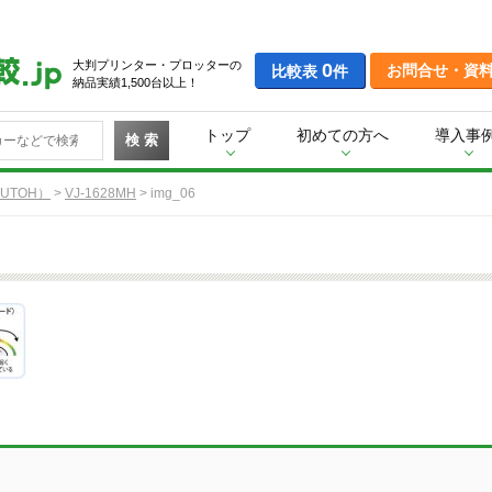
大判プリンター・プロッターの
0
お問合せ・資
比較表
件
納品実績1,500台以上！
トップ
初めての方へ
導入事
検 索
UTOH）
>
VJ-1628MH
>
img_06