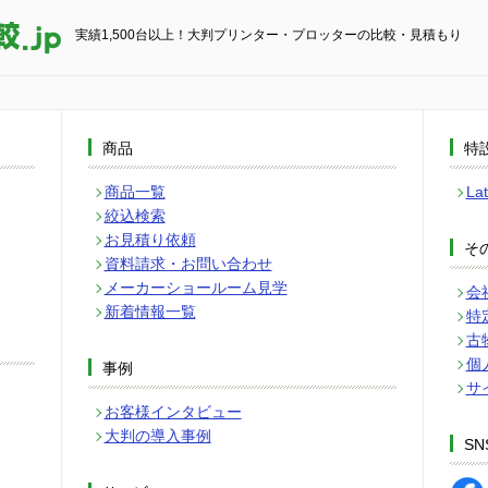
実績1,500台以上！大判プリンター・プロッターの比較・見積もり
商品
特
商品一覧
L
絞込検索
お見積り依頼
そ
資料請求・お問い合わせ
メーカーショールーム見学
会
新着情報一覧
特
古
個
事例
サ
お客様インタビュー
大判の導入事例
SN