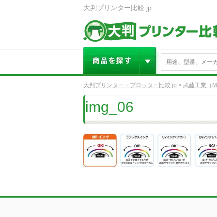
大判プリンター比較.jp
大判プリンター・プロッター比較.jp
>
武藤工業（M
img_06