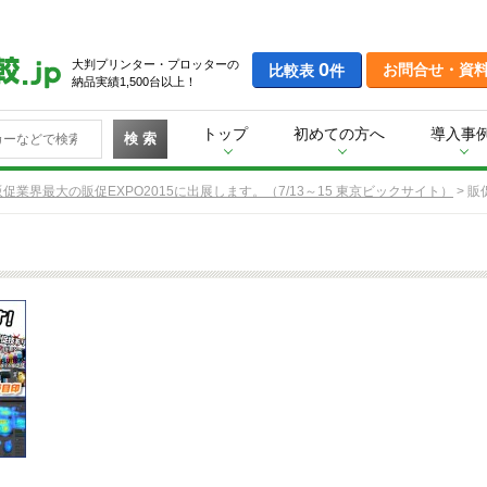
大判プリンター・プロッターの
0
お問合せ・資
比較表
件
納品実績1,500台以上！
トップ
初めての方へ
導入事
検 索
販促業界最大の販促EXPO2015に出展します。（7/13～15 東京ビックサイト）
>
販促