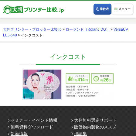
比較表
メニュー
大判プリンター・プロッター比較.jp
>
ローランド（Roland DG）
>
VersaUV
LEJ-640
>
インクコスト
インクコスト
セミナー・イベント情報
大判無料選定サポート
無料資料ダウンロード
販促物内製化のススメ
新着情報
用語集