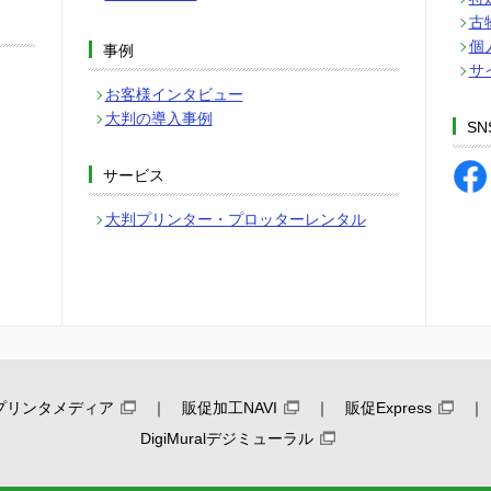
古
個
事例
サ
お客様インタビュー
大判の導入事例
SN
サービス
大判プリンター・プロッターレンタル
プリンタメディア
販促加工NAVI
販促Express
DigiMuralデジミューラル