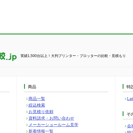
実績1,500台以上！大判プリンター・プロッターの比較・見積もり
商品
特
商品一覧
L
絞込検索
お見積り依頼
そ
資料請求・お問い合わせ
メーカーショールーム見学
会
新着情報一覧
特