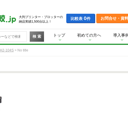
大判プリンター・プロッターの
0
お問合せ・資
比較表
件
納品実績1,500台以上！
トップ
初めての方へ
導入事
検 索
H2-104S
>
No title