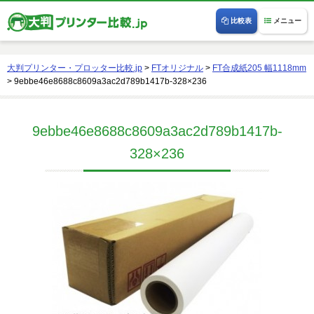
比較表
メニュー
大判プリンター・プロッター比較.jp
>
FTオリジナル
>
FT合成紙205 幅1118mm
>
9ebbe46e8688c8609a3ac2d789b1417b-328×236
9ebbe46e8688c8609a3ac2d789b1417b-
328×236