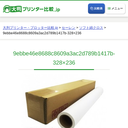
比較表
メニュー
大判プリンター・プロッター比較.jp
>
セーレン
>
ソフト綿クロス
>
9ebbe46e8688c8609a3ac2d789b1417b-328×236
9ebbe46e8688c8609a3ac2d789b1417b-
328×236