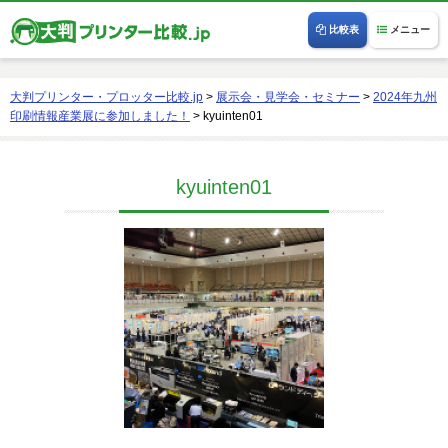
比較表
メニュー
大判プリンター・プロッター比較.jp
>
展示会・見学会・セミナー
>
2024年九州
印刷情報産業展に参加しました！
>
kyuinten01
kyuinten01