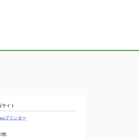
設サイト
atexプリンター
の他