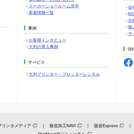
メーカーショールーム見学
会
新着情報一覧
特
古
個
事例
サ
お客様インタビュー
大判の導入事例
SN
サービス
大判プリンター・プロッターレンタル
プリンタメディア
販促加工NAVI
販促Express