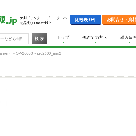
大判プリンター・プロッターの
0
お問合せ・資
比較表
件
納品実績1,500台以上！
トップ
初めての方へ
導入事
検 索
non）
>
GP-2600S
>
pro2600_img2