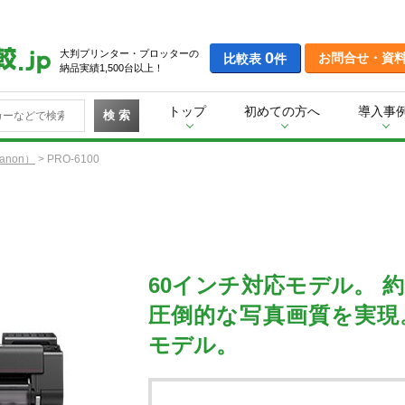
大判プリンター・プロッターの
0
お問合せ・資
比較表
件
納品実績1,500台以上！
トップ
初めての方へ
導入事
検 索
non）
>
PRO-6100
60インチ対応モデル。 約
圧倒的な写真画質を実現
モデル。