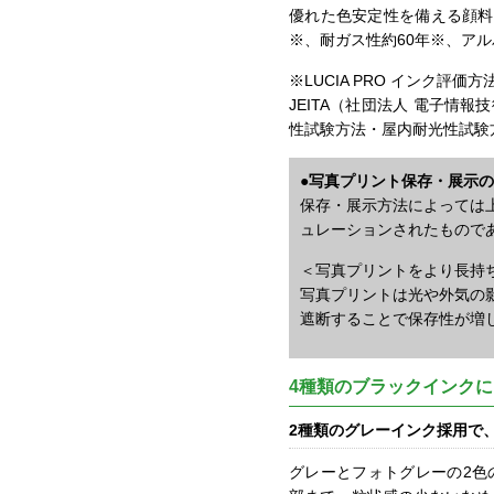
優れた色安定性を備える顔料
※、耐ガス性約60年※、ア
※LUCIA PRO インク評価方
JEITA（社団法人 電子情報
性試験方法・屋内耐光性試験
●写真プリント保存・展示
保存・展示方法によっては
ュレーションされたもので
＜写真プリントをより長持
写真プリントは光や外気の
遮断することで保存性が増
4種類のブラックインク
2種類のグレーインク採用で
グレーとフォトグレーの2色