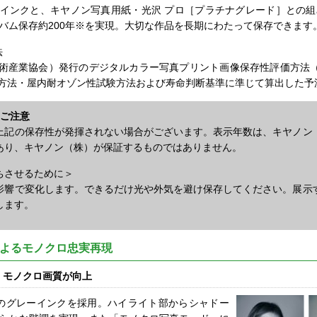
インクと、キヤノン写真用紙・光沢 プロ［プラチナグレード］との組
ルバム保存約200年※を実現。大切な作品を長期にわたって保存できます
法
技術産業協会）発行のデジタルカラー写真プリント画像保存性評価方法（JEI
方法・屋内耐オゾン性試験方法および寿命判断基準に準じて算出した予
のご注意
上記の保存性が発揮されない場合がございます。表示年数は、キヤノン
あり、キヤノン（株）が保証するものではありません。
ちさせるために＞
影響で変化します。できるだけ光や外気を避け保存してください。展示
します。
によるモノクロ忠実再現
、モノクロ画質が向上
のグレーインクを採用。ハイライト部からシャドー