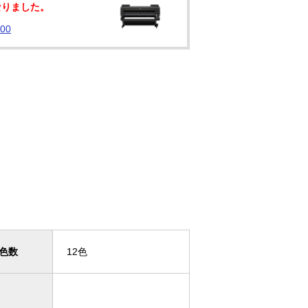
なりました。
00
色数
12色