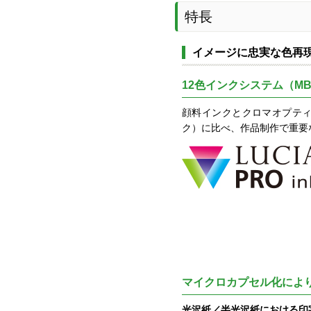
特長
イメージに忠実な色再現と
12色インクシステム（MBK / PBK 
顔料インクとクロマオプティマイ
ク）に比べ、作品制作で重要
マイクロカプセル化によ
光沢紙／半光沢紙における印