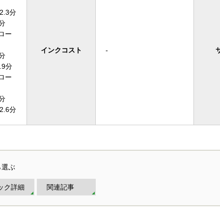
.3分
分
ロー
インクコスト
-
分
.9分
ロー
分
.6分
ら選ぶ
ック詳細
関連記事