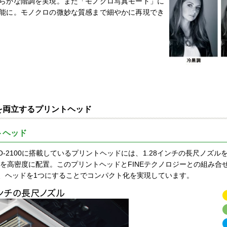
らかな階調を実現。また「モノクロ写真モード」に
能に。モノクロの微妙な質感まで細やかに再現でき
を両立するプリントヘッド
トヘッド
0／PRO-2100に搭載しているプリントヘッドには、1.28インチの長尺ノズル
2色）を高密度に配置。このプリントヘッドとFINEテクノロジーとの組み
、ヘッドを1つにすることでコンパクト化を実現しています。