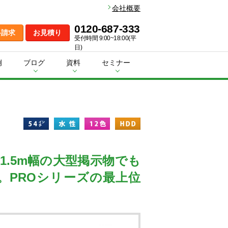
会社概要
0120-687-333
料請求
お見積り
受付時間 9:00~18:00(平
日)
例
ブログ
資料
セミナー
1.5m幅の大型掲示物でも
。PROシリーズの最上位