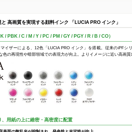
 高画質を実現する顔料インク 「LUCIA PRO インク」
/ C / M / Y / PC / PM / GY / PGY / R / B / CO）
ザーによる、12色「LUCIA PRO インク」を搭載。従来のiPFシリーズ
な色の再現性や暗部領域での表現力が向上。よりイメージに近い高画質
り、用紙の上に緻密・高密度に配置
字表面の散乱光が抑制され、発色性と光沢性が向上