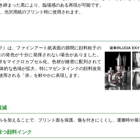
き締まった黒により、臨場感のある再現が可能です。
は、光沢用紙のプリント時に使用されます。
 インク）は、ファインアート紙表面の隙間に顔料粒子の
来の発色が十分に発揮されない場合がありました。
」は色材をマイクロカプセル化。色材が緻密に配列されて
体的な色域が拡大。特にマゼンタインクの顔料改良
使用される「赤」を鮮やかに表現します。
軽減
ルを加えることで、プリント面を保護。傷を付きにくくし、運搬時や展
保つ顔料インク