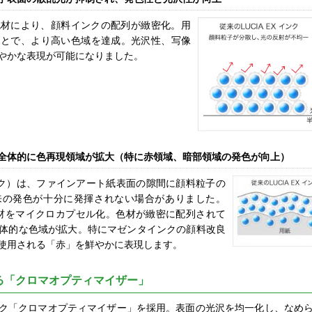
色材により、顔料インクの配列が緻密化。用
ことで、より高い色域を達成。光沢性、写像
やかな表現が可能になりました。
全体的に色再現領域が拡大（特に赤領域、暗部領域の発色が向上）
 インク）は、ファインアート紙表面の隙間に顔料粒子の
来の発色が十分に発揮されない場合がありました。
」は色材をマイクロカプセル化。色材が緻密に配列されて
体的な色域が拡大。特にマゼンタインクの顔料改良
使用される「赤」を鮮やかに表現します。
る「クロマオプティマイザー」
ク「クロマオプティマイザー」を採用。表面の光沢を均一化し、なめ