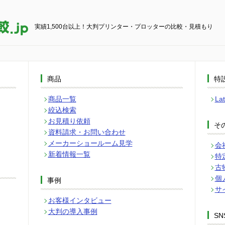
実績1,500台以上！大判プリンター・プロッターの比較・見積もり
商品
特
商品一覧
L
絞込検索
お見積り依頼
そ
資料請求・お問い合わせ
メーカーショールーム見学
会
新着情報一覧
特
古
個
事例
サ
お客様インタビュー
大判の導入事例
SN