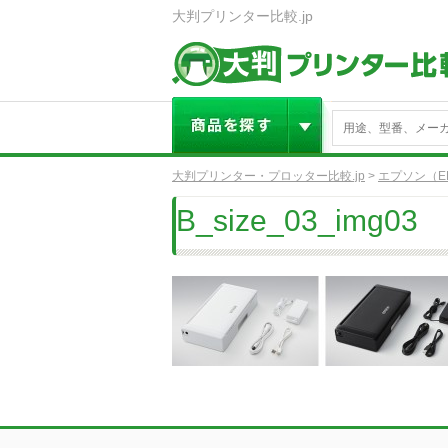
大判プリンター比較.jp
大判プリンター・プロッター比較.jp
>
エプソン（E
B_size_03_img03