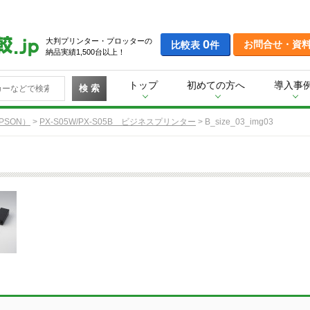
大判プリンター・プロッターの
0
お問合せ・資
比較表
件
納品実績1,500台以上！
トップ
初めての方へ
導入事
検 索
PSON）
>
PX-S05W/PX-S05B ビジネスプリンター
>
B_size_03_img03