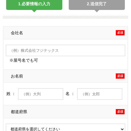
1.必要情報の入力
2.送信完了
会社名
必須
※屋号名でも可
お名前
必須
姓 ：
名 ：
都道府県
必須