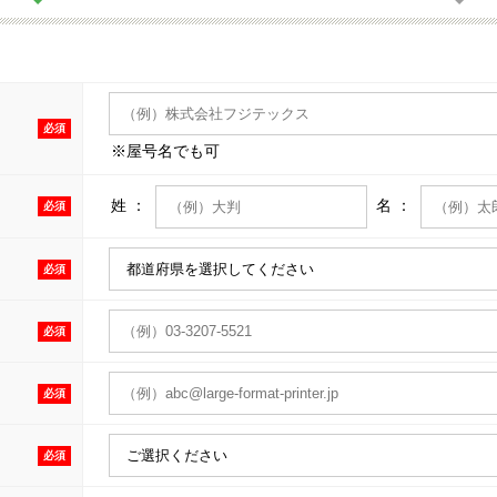
必須
※屋号名でも可
姓 ：
名 ：
必須
必須
必須
必須
必須