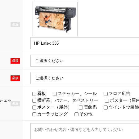
任意
必須
必須
看板
ステッカー、シール
フロア広告
チェッ
横断幕、バナー、タペストリー
ポスター（屋
任意
ポスター（屋外）
電飾系
ウインドウ装飾
カーラッピング
その他