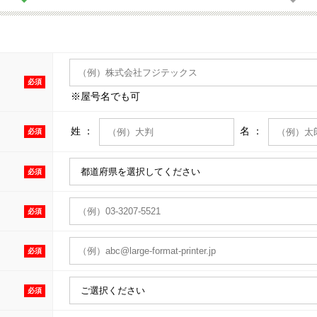
必須
※屋号名でも可
姓 ：
名 ：
必須
必須
必須
必須
必須