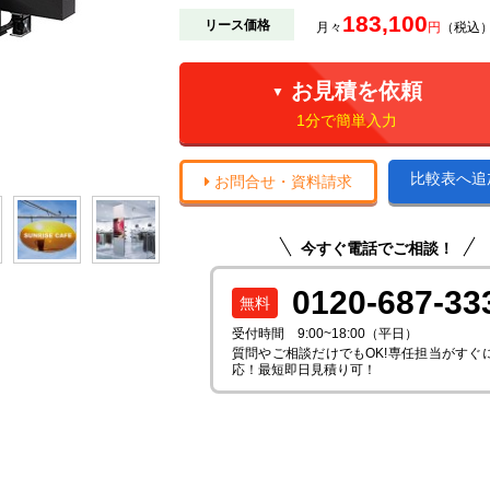
183,100
リース価格
月々
円
（税込）
お見積を依頼
▼
1分で簡単入力
比較表へ追
お問合せ・資料請求
今すぐ電話でご相談！
0120-687-33
受付時間 9:00~18:00（平日）
質問やご相談だけでもOK!専任担当がすぐ
応！最短即日見積り可！