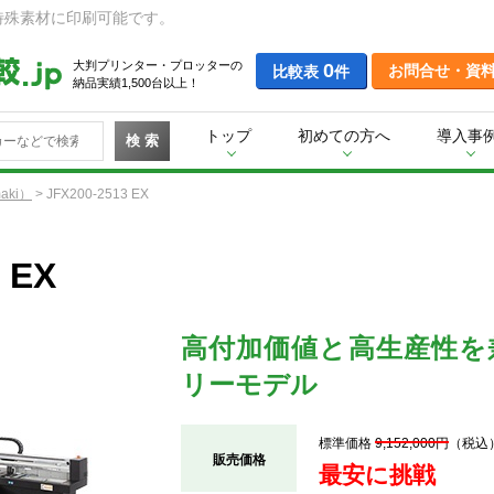
特殊素材に印刷可能です。
大判プリンター・プロッターの
0
お問合せ・資
比較表
件
納品実績1,500台以上！
トップ
初めての方へ
導入事
検 索
aki）
>
JFX200-2513 EX
 EX
高付加価値と高生産性を
リーモデル
標準価格
9,152,000円
（税込
販売価格
最安に挑戦