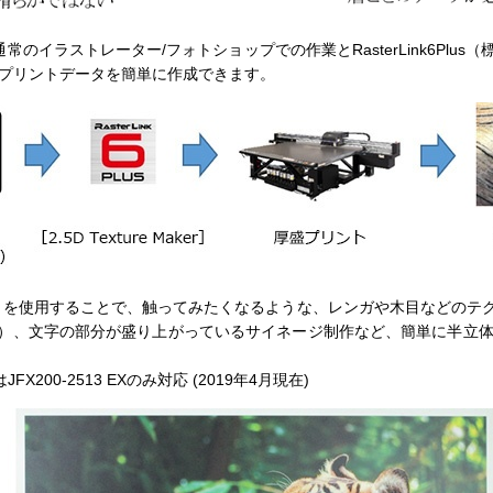
では、通常のイラストレーター/フォトショップでの作業とRasterLink6Pl
Dプリントデータを簡単に作成できます。
aker (※2)」を使用することで、触ってみたくなるような、レンガや木目など
）、文字の部分が盛り上がっているサイネージ制作など、簡単に半立体的
r」はJFX200-2513 EXのみ対応 (2019年4月現在)