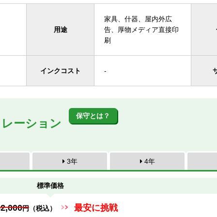
家具、什器、屋内外広
用途
告、厚物メディア直接印
刷
インクコスト
-
保守とは？
ュレーション
3年
4年
標準価格
52,000
最安に挑戦
円
（税込）