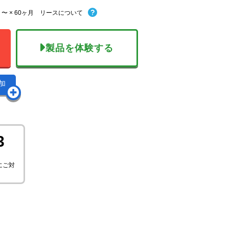
〜 × 60ヶ月 リースについて
製品を体験する
加
3
にご対