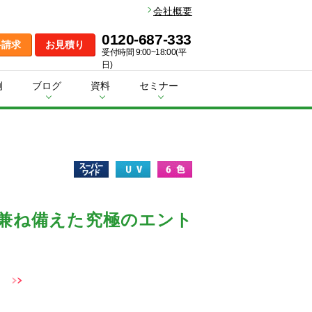
会社概要
0120-687-333
料請求
お見積り
受付時間 9:00~18:00(平
日)
例
ブログ
資料
セミナー
兼ね備えた究極のエント
）