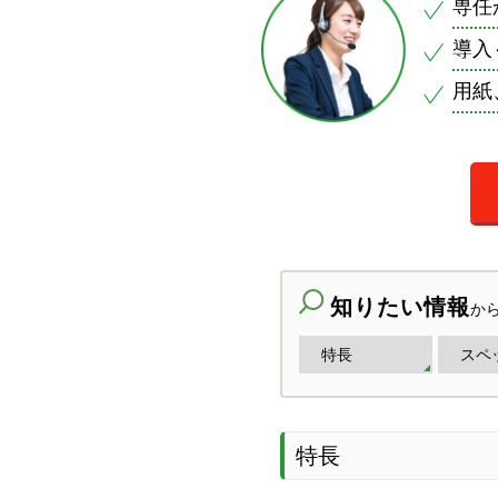
専任
導入
用紙
知りたい情報
か
特長
スペ
特長