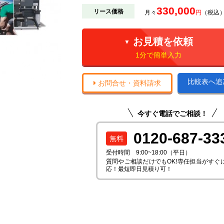
330,000
リース価格
月々
円
（税込）
お見積を依頼
▼
1分で簡単入力
比較表へ追
お問合せ・資料請求
今すぐ電話でご相談！
0120-687-33
受付時間 9:00~18:00（平日）
質問やご相談だけでもOK!専任担当がすぐ
応！最短即日見積り可！