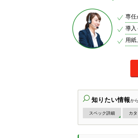
専任
導入
用紙
知りたい情報
か
スペック詳細
カタ