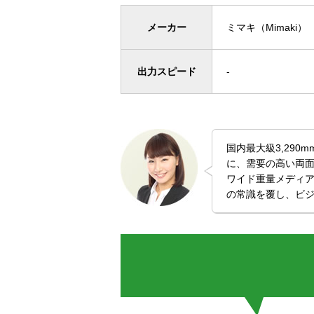
メーカー
ミマキ（Mimaki）
出力スピード
-
国内最大級3,290
に、需要の高い両
ワイド重量メディ
の常識を覆し、ビ