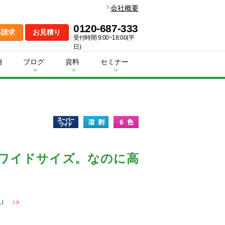
会社概要
0120-687-333
料請求
お見積り
受付時間 9:00~18:00(平
日)
例
ブログ
資料
セミナー
mのワイドサイズ。なのに高
込）