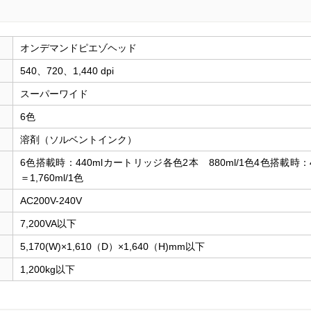
オンデマンドピエゾヘッド
540、720、1,440 dpi
スーパーワイド
6色
溶剤（ソルベントインク）
6色搭載時：440mlカートリッジ各色2本 880ml/1色4色搭載時
＝1,760ml/1色
AC200V-240V
7,200VA以下
5,170(W)×1,610（D）×1,640（H)mm以下
1,200kg以下