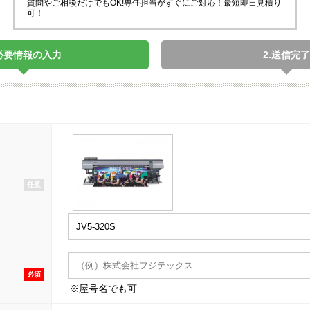
質問やご相談だけでもOK!専任担当がすぐにご対応！最短即日見積り
可！
.必要情報の入力
2.送信完了
任意
必須
※屋号名でも可