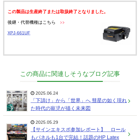
この製品は生産終了または取扱終了となりました。
後継・代替機種はこちら
XPJ-661UF
この商品に関連しそうなブログ記事
2025.06.24
「下請け」から「世界」へ 彗星の如く現れ
た時代の寵児が描く未来図
2025.05.29
【サインエキスポ参加レポート】 ロール
もパネルも1台で完結！話題のHP Latex