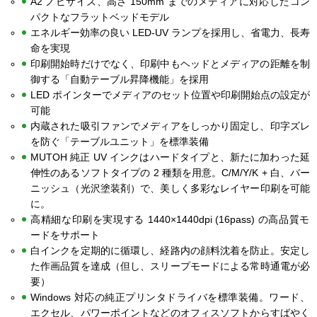
A2 ノビサイズ、高さ 150mm までのメディアに対応したコン
パクトなフラットベッドモデル
エネルギー効率の良い LED-UV ランプを採用し、省電力、長寿
命を実現
印刷開始時だけでなく、印刷中もヘッドとメディアの距離を制
御する「自動テーブル昇降機能」を採用
LED ポインターでメディアのセット位置や印刷開始点の設定が
可能
内蔵された吸引ファンでメディアをしっかり固定し、印字ズレ
を防ぐ「テーブルユニット」を標準装備
MUTOH 純正 UV インクはハードタイプと、新たに加わった延
伸性のあるソフトタイプの 2 種類を用意。C/M/Y/K + 白、バー
ニッシュ（光沢塗装剤）で、美しく多彩なレイヤー印刷を可能
に。
高精細な印刷を実現する 1440×1440dpi (16pass) の高品質モ
ードをサポート
白インクを定期的に循環し、経路内の顔料沈着を防止。安定し
た作画品質を達成（但し、スリープモードによる常時通電が必
要）
Windows 対応の純正プリンタドライバを標準装備。ワード、
エクセル、パワーポイントなどのオフィスソフトからすばやく