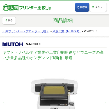
比較表
メニュー
商品詳細
戻る
大判プリンター・プロッター比較.jp
>
武藤工業（MUTOH）
>
VJ-626UF
VJ-626UF
ギフト・ノベルティ業界や工業印刷用途などでニーズの高
い少量多品種のオンデマンド印刷に最適