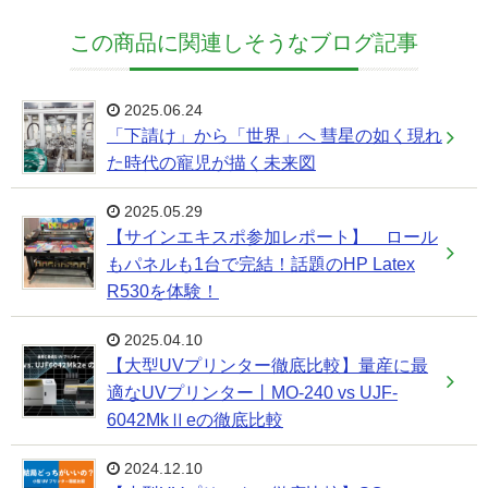
この商品に関連しそうなブログ記事
2025.06.24
「下請け」から「世界」へ 彗星の如く現れ
た時代の寵児が描く未来図
2025.05.29
【サインエキスポ参加レポート】 ロール
もパネルも1台で完結！話題のHP Latex
R530を体験！
2025.04.10
【大型UVプリンター徹底比較】量産に最
適なUVプリンター丨MO-240 vs UJF-
6042MkⅡeの徹底比較
2024.12.10