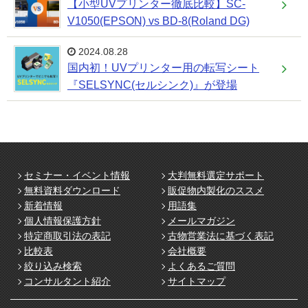
【小型UVプリンター徹底比較】SC-
V1050(EPSON) vs BD-8(Roland DG)
2024.08.28
国内初！UVプリンター用の転写シート
『SELSYNC(セルシンク)』が登場
セミナー・イベント情報
大判無料選定サポート
無料資料ダウンロード
販促物内製化のススメ
新着情報
用語集
個人情報保護方針
メールマガジン
特定商取引法の表記
古物営業法に基づく表記
比較表
会社概要
絞り込み検索
よくあるご質問
コンサルタント紹介
サイトマップ