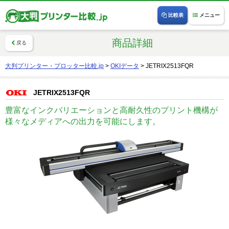
比較表
メニュー
商品詳細
戻る
大判プリンター・プロッター比較.jp
>
OKIデータ
>
JETRIX2513FQR
JETRIX2513FQR
豊富なインクバリエーションと高耐久性のプリント機構が
様々なメディアへの出力を可能にします。