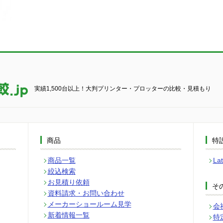
実績1,500台以上！大判プリンター・プロッターの比較・見積もり
商品
特
商品一覧
L
絞込検索
お見積り依頼
そ
資料請求・お問い合わせ
メーカーショールーム見学
会
新着情報一覧
特