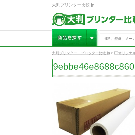
大判プリンター比較.jp
大判プリンター・プロッター比較.jp
>
FTオリジナ
9ebbe46e8688c860