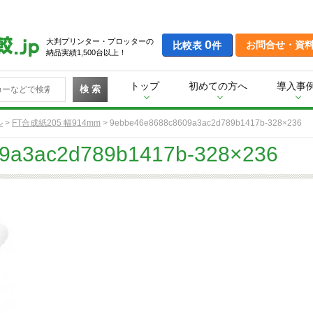
大判プリンター・プロッターの
0
お問合せ・資
比較表
件
納品実績1,500台以上！
トップ
初めての方へ
導入事
検 索
ル
>
FT合成紙205 幅914mm
>
9ebbe46e8688c8609a3ac2d789b1417b-328×236
9a3ac2d789b1417b-328×236