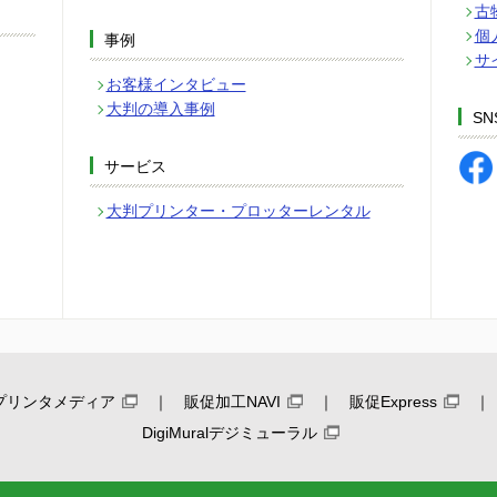
古
個
事例
サ
お客様インタビュー
大判の導入事例
SN
サービス
大判プリンター・プロッターレンタル
プリンタメディア
販促加工NAVI
販促Express
DigiMuralデジミューラル