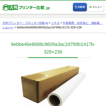
比較表
メニュー
大判プリンター・プロッター比較.jp
>
ニチエ
>
中長期用 光沢塩ビ 強粘着
シルバー
>
9ebbe46e8688c8609a3ac2d789b1417b-328×236
9ebbe46e8688c8609a3ac2d789b1417b-
328×236