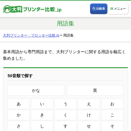
比較表
メニュー
用語集
大判プリンター・プロッター比較.jp
>
用語集
基本用語から専門用語まで、大判プリンターに関する用語を幅広く
集めました。
50音順で探す
かな
英
あ
い
う
え
お
か
き
く
け
こ
さ
し
す
せ
そ