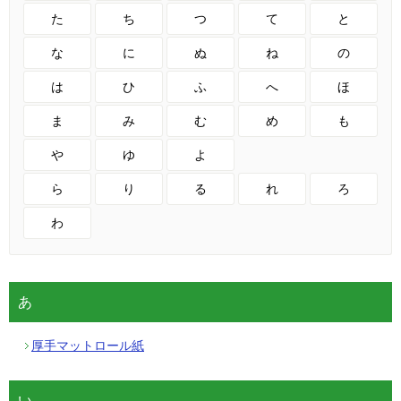
た
ち
つ
て
と
な
に
ぬ
ね
の
は
ひ
ふ
へ
ほ
ま
み
む
め
も
や
ゆ
よ
ら
り
る
れ
ろ
わ
あ
厚手マットロール紙
い