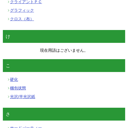
クライアントＰＣ
グラフィック
クロス（布）
け
現在用語はございません。
こ
硬化
梱包状態
光沢/半光沢紙
さ