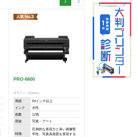
1
2
PRO-6600
キヤノン（Canon）
用紙
54インチ以上
インク
水性
色数
12色
用途
写真・アート
れ
圧倒的な表現力と高い画像堅
特徴
堅
牢性、写真高画質を実現する