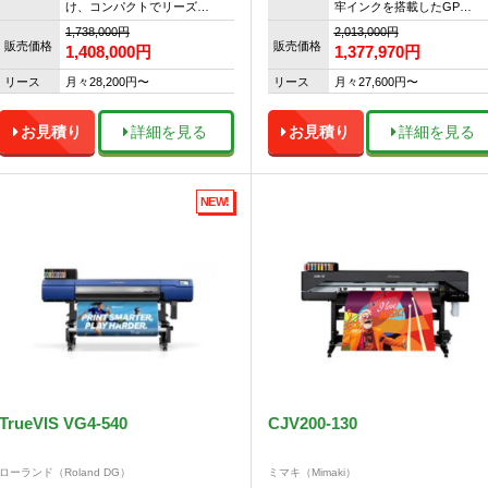
け、コンパクトでリーズ…
牢インクを搭載したGP…
1,738,000円
2,013,000円
販売価格
販売価格
1,408,000
円
1,377,970
円
リース
月々28,200円〜
リース
月々27,600円〜
お見積り
詳細を見る
お見積り
詳細を見る
NEW!
TrueVIS VG4-540
CJV200-130
ローランド（Roland DG）
ミマキ（Mimaki）