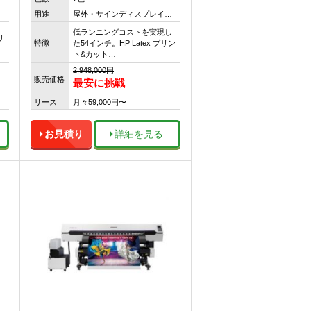
用途
屋外・サインディスプレイ…
低ランニングコストを実現し
リ
特徴
た54インチ。HP Latex プリン
ト&カット…
2,948,000円
販売価格
最安に挑戦
リース
月々59,000円〜
お見積り
詳細を見る