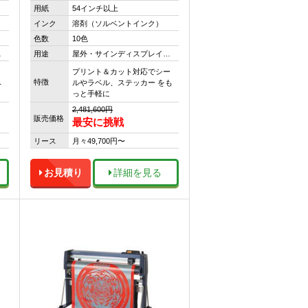
用紙
54インチ以上
インク
溶剤（ソルベントインク）
色数
10色
…
用途
屋外・サインディスプレイ…
プリント＆カット対応でシー
特徴
ベ
ルやラベル、ステッカー をも
っと手軽に
2,481,600円
販売価格
最安に挑戦
リース
月々49,700円〜
お見積り
詳細を見る