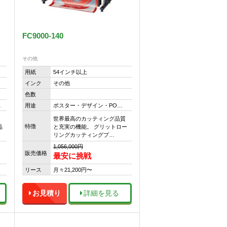
FC9000-140
その他
用紙
54インチ以上
インク
その他
色数
…
用途
ポスター・デザイン・PO…
ク
世界最高のカッティング品質
特徴
品
と充実の機能。 グリットロー
リングカッティングプ…
1,056,000円
販売価格
最安に挑戦
リース
月々21,200円〜
お見積り
詳細を見る