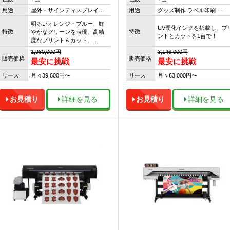
用途
屋外・サインディスプレイ…
用途
グッズ制作 ラベル印刷 …
明るいオレンジ・ブルー、鮮
UV硬化インクを搭載し、プ
特徴
特徴
やかなグリーンを表現。高精
ントとカットを1台で！
度なプリント＆カット。…
1,980,000円
3,146,000円
販売価格
販売価格
最安に挑戦
最安に挑戦
リース
月々39,600円〜
リース
月々63,000円〜
お見積り
詳細を見る
お見積り
詳細を見る