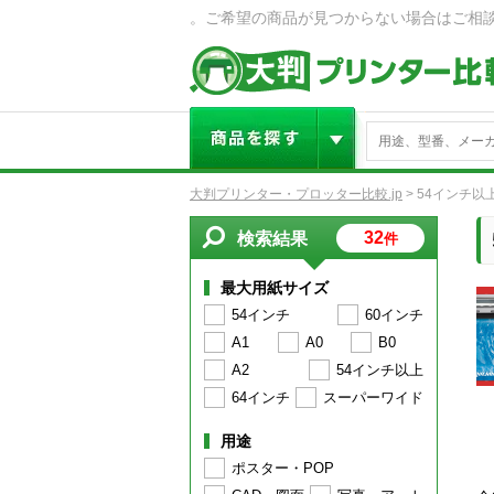
。ご希望の商品が見つからない場合はご相
大判プリンター・プロッター比較.jp
>
54インチ以
32
検索結果
件
最大用紙サイズ
54インチ
60インチ
A1
A0
B0
A2
54インチ以上
64インチ
スーパーワイド
用途
ポスター・POP