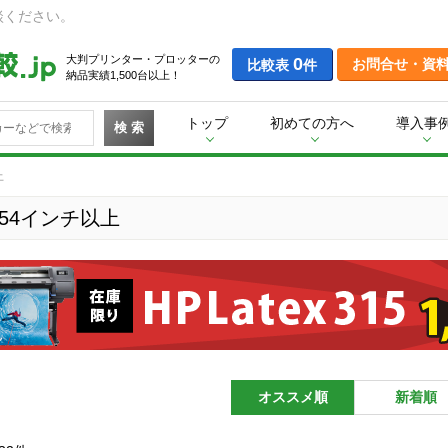
談ください。
大判プリンター・プロッターの
0
お問合せ・資
比較表
件
納品実績1,500台以上！
トップ
初めての方へ
導入事
検 索
上
54インチ以上
オススメ順
新着順