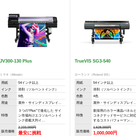
JV300-130 Plus
TrueVIS SG3-540
ミマキ（Mimaki）
ローランド（Roland DG）
用紙
54インチ以上
用紙
54インチ以上
インク
溶剤（ソルベントインク）
インク
溶剤（ソルベントインク）
色数
9色
色数
4色
用途
屋外・サインディスプレイ…
用途
屋外・サインディスプレイ
３つの“Plus”で進化した サイ
新採用のカラー液晶パネル
特徴
特徴
ン市場向けエコソルベントイ
コネクテッドサービスに対
ンク搭載大判イ…
するコストパフォーマン…
2,233,000円
1,628,000円
販売価格
販売価格
最安に挑戦
1,000,000
円