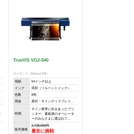
TrueVIS VG2-540
ローランド（Roland DG）
用紙
54インチ以上
インク
溶剤（ソルベントインク）
色数
8色
…
用途
屋外・サインディスプレイ…
と
サイン業界に向きあったプリ
特徴
応
ンター。看板屋のオペレータ
ーのみなさまに選ばれて…
2,728,000円
販売価格
最安に挑戦