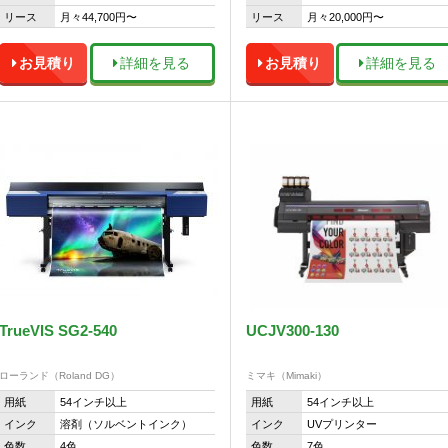
リース
月々44,700円〜
リース
月々20,000円〜
お見積り
詳細を見る
お見積り
詳細を見る
TrueVIS SG2-540
UCJV300-130
ローランド（Roland DG）
ミマキ（Mimaki）
用紙
54インチ以上
用紙
54インチ以上
インク
溶剤（ソルベントインク）
インク
UVプリンター
色数
4色
色数
7色