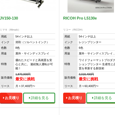
JV150-130
RICOH Pro L5130e
ミマキ（Mimaki）
リコー（RICOH）
用紙
54インチ以上
用紙
54インチ以上
インク
溶剤（ソルベントインク）
インク
レジンプリンター
色数
8色
色数
6色
用途
屋外・サインディスプレイ
用途
屋外・サインディスプレイ
優れたスピードと高画質を安
ワイドフォーマットプロダ
特徴
特徴
心と共に。 連続無人運転が可
ションプリンター 生産性と
能！
質を革新する新技術
1,870,000円
3,018,400円
販売価格
販売価格
最安に挑戦
最安に挑戦
リース
月々37,400円〜
リース
月々60,400円〜
お見積り
詳細を見る
お見積り
詳細を見る