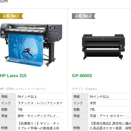
32件
HP Latex 315
GP-6600S
HP（日本ヒューレットパッカード）
キヤノン（Canon）
用紙
54インチ以上
用紙
54インチ以上
インク
ラテックス・レジンプリンター
インク
水性
色数
7色
色数
7色
用途
屋外・サインディスプレイ…
用途
写真・アート ポスター・…
【在庫限り！】サイン・ディ
【受発注商品】誘目性に優
特徴
特徴
スプレイ市場への新規参入向
た高品質ポスター画質、高