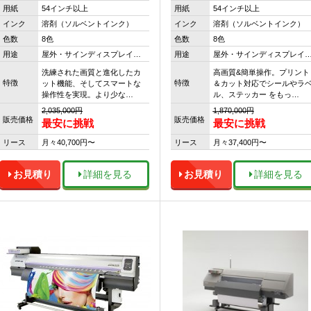
用紙
54インチ以上
用紙
54インチ以上
インク
溶剤（ソルベントインク）
インク
溶剤（ソルベントインク）
色数
8色
色数
8色
用途
屋外・サインディスプレイ…
用途
屋外・サインディスプレイ
洗練された画質と進化したカ
高画質&簡単操作。プリント
特徴
特徴
ット機能、そしてスマートな
＆カット対応でシールやラ
操作性を実現。より少な…
ル、ステッカー をもっ…
2,035,000円
1,870,000円
販売価格
販売価格
最安に挑戦
最安に挑戦
リース
月々40,700円〜
リース
月々37,400円〜
お見積り
詳細を見る
お見積り
詳細を見る