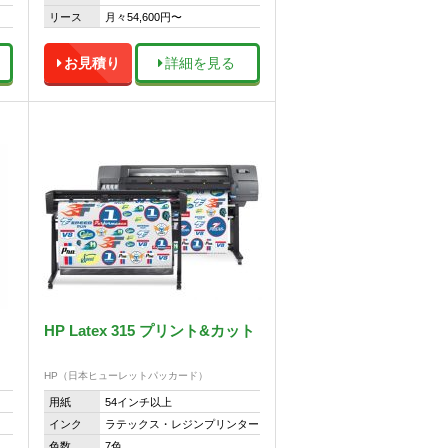
リース
月々54,600円〜
お見積り
詳細を見る
HP Latex 315 プリント&カット
HP（日本ヒューレットパッカード）
用紙
54インチ以上
インク
ラテックス・レジンプリンター
色数
7色