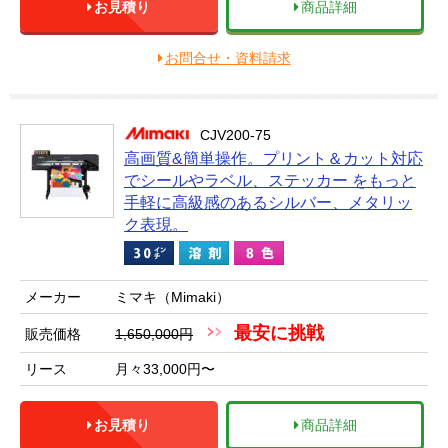
お見積り
商品詳細
お問合せ・資料請求
CJV200-75
高画質&簡単操作。プリント＆カット対応
でシールやラベル、ステッカー をもっと
手軽に高級感のあるシルバー、メタリッ
ク表現。
メーカー
ミマキ（Mimaki）
最安に挑戦
販売価格
1,650,000円
リース
月々33,000円〜
お見積り
商品詳細