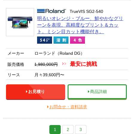
TrueVIS SG2-540
明るいオレンジ・ブルー、鮮やかなグリ
ーンを表現。高精度なプリント＆カッ
ト。ミシン目カット機能付き。
メーカー
ローランド（Roland DG）
最安に挑戦
販売価格
1,980,000円
リース
月々39,600円〜
お見積り
商品詳細
お問合せ・資料請求
1
2
3