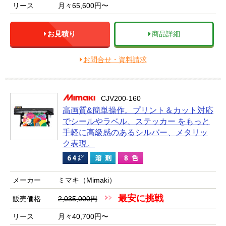
リース
月々65,600円〜
お見積り
商品詳細
お問合せ・資料請求
CJV200-160
高画質&簡単操作。プリント＆カット対応
でシールやラベル、ステッカー をもっと
手軽に高級感のあるシルバー、メタリッ
ク表現。
メーカー
ミマキ（Mimaki）
最安に挑戦
販売価格
2,035,000円
リース
月々40,700円〜