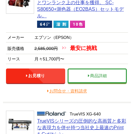
とワンランク上の仕事を獲得。 SC-
S80650+測色器（EO2BAS）セットモデ
ル。
メーカー
エプソン（EPSON）
最安に挑戦
販売価格
2,585,000円
リース
月々51,700円〜
お見積り
商品詳細
お問合せ・資料請求
TrueVIS XG-640
TrueVISシリーズの圧倒的な高画質と多彩
な表現力を併せ持つ当社史上最速のPrint