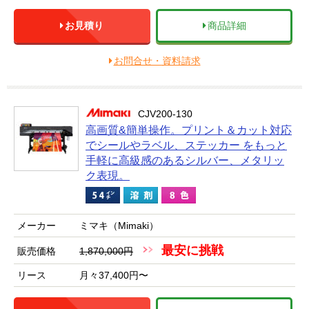
お見積り
商品詳細
お問合せ・資料請求
CJV200-130
高画質&簡単操作。プリント＆カット対応
でシールやラベル、ステッカー をもっと
手軽に高級感のあるシルバー、メタリッ
ク表現。
メーカー
ミマキ（Mimaki）
最安に挑戦
販売価格
1,870,000円
リース
月々37,400円〜