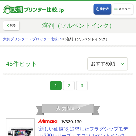
比較表
メニュー
溶剤（ソルベントインク）
戻る
大判プリンター・プロッター比較.jp
>
溶剤（ソルベントインク）
45件ヒット
1
2
3
JV330-130
“新しい価値”を追求したフラグシップモデ
ル 330シリーズ：エコソルベントインク