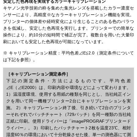
安定した色再現を実現するカラーキャリブレーション
キヤノン光学技術の粋を集めた集光レンズを搭載したカラー濃度セ
ンサーにより、高精度※なカラーキャリブレーション機能を実現。
プリンターの個体差や経時変化により生じることのある色のバラつ
きを低減し、安定した色再現を実行します。プリンターでの簡単な
操作により、約10分の短時間で補正が完了。複数台を用いた大量印
刷においても安定した色再現が可能になっています。
※ キャリブレーション精度：平均色差⊿E≦2.0（測定条件について
は下記を参照）。
［キャリブレーション測定条件］
下記の測定条件・方法によるものです。平均色差
⊿E（⊿E2000）は、印刷内容や環境などによって変わります。
1）温湿度環境、使用する用紙の種類を同じとし、当社純正イン
クを用いて同一機種プリンター2台にキャリブレーションを実
施。 2）キャリブレーション終了後、引き続いて2台のプリンタ
ーそれぞれでパッチチャート（729パッチ）を同一種類の当社純
正紙に印刷。使用ドライバーは「imagePROGRAFプリンタード
ライバー」。 3）印刷したパッチチャート2枚を温度23℃、相対
湿度60％の環境において十分乾燥させた後、単一の測色器にて測