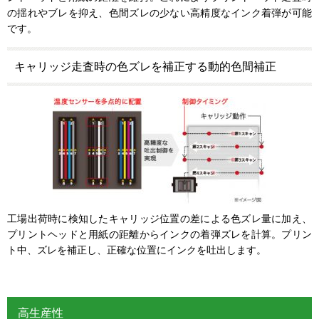
の揺れやブレを抑え、色間ズレの少ない高精度なインク着弾が可能
です。
キャリッジ走査時の色ズレを補正する動的色間補正
工場出荷時に検知したキャリッジ位置の差による色ズレ量に加え、
プリントヘッドと用紙の距離からインクの着弾ズレを計算。プリン
ト中、ズレを補正し、正確な位置にインクを吐出します。
高生産性