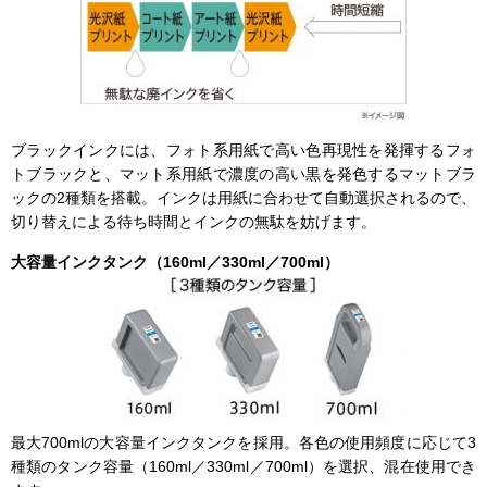
ブラックインクには、フォト系用紙で高い色再現性を発揮するフォ
トブラックと、マット系用紙で濃度の高い黒を発色するマットブラ
ックの2種類を搭載。インクは用紙に合わせて自動選択されるので、
切り替えによる待ち時間とインクの無駄を妨げます。
大容量インクタンク（160ml／330ml／700ml）
最大700mlの大容量インクタンクを採用。各色の使用頻度に応じて3
種類のタンク容量（160ml／330ml／700ml）を選択、混在使用でき