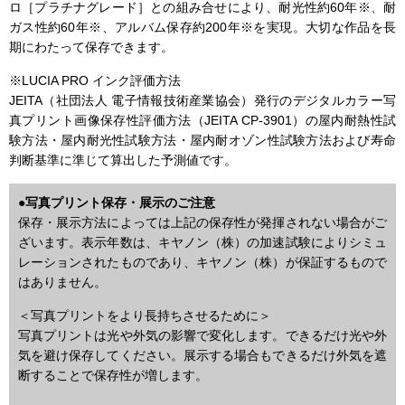
ロ［プラチナグレード］との組み合せにより、耐光性約60年※、耐
ガス性約60年※、アルバム保存約200年※を実現。大切な作品を長
期にわたって保存できます。
※LUCIA PRO インク評価方法
JEITA（社団法人 電子情報技術産業協会）発行のデジタルカラー写
真プリント画像保存性評価方法（JEITA CP-3901）の屋内耐熱性試
験方法・屋内耐光性試験方法・屋内耐オゾン性試験方法および寿命
判断基準に準じて算出した予測値です。
●写真プリント保存・展示のご注意
保存・展示方法によっては上記の保存性が発揮されない場合がご
ざいます。表示年数は、キヤノン（株）の加速試験によりシミュ
レーションされたものであり、キヤノン（株）が保証するもので
はありません。
＜写真プリントをより長持ちさせるために＞
写真プリントは光や外気の影響で変化します。できるだけ光や外
気を避け保存してください。展示する場合もできるだけ外気を遮
断することで保存性が増します。