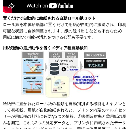
置くだけで自動的に給紙される自動ロール紙セット
ロール紙を本体給紙部に置くだけで用紙が自動的に搬送され、印刷
可能な状態に自動調整されます。紙の送り出しなども不要なため、
用紙に触れて指紋や汚れをつける心配も不要です。
用紙種類の選択動作を省くメディア種自動検知
給紙部に置かれたロール紙の種類を自動判別する機能をキヤノンと
して初搭載。用紙が自動給紙されると、プリンタ内蔵のマルチセン
サーが用紙種の判別に必要な2つの情報、①表面反射率と②用紙の厚
みを測定。これら2つの測定データと、プリンタに内蔵されたデータ
ベースとをマッチングさせるとともに、用紙の使用履歴データを使