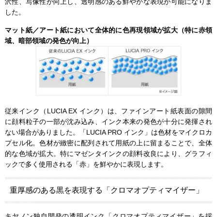
沢性、写像性が向上し、透明感のある鮮やかな表現が可能になりま
した。
マット紙／アート紙において全体的に色再現領域が拡大（特に赤領
域、暗部領域の発色が向上）
従来インク（LUCIA EX インク）は、ファインアート紙表面の隙間
に顔料粒子の一部が沈み込み、インク本来の発色が十分に発揮され
ない場合がありました。「LUCIA PRO インク」は色材をマイクロカ
プセル化。色材が緻密に配列されて用紙の上に留まることで、全体
的な色域が拡大。特にマゼンタインクの顔料改良により、グラフィ
ックで多く使用される「赤」を鮮やかに表現します。
重厚感のある黒を表現する「クロマオプティマイザー」
キヤノン独自開発の透明インク「クロマオプティマイザー」を採