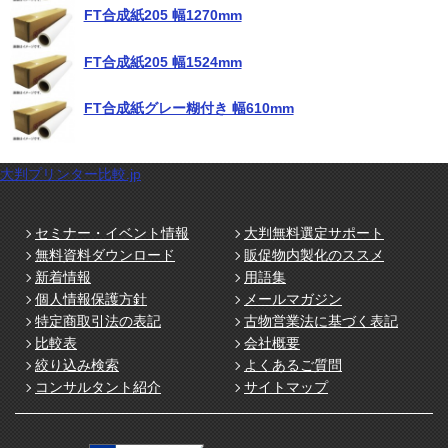
FT合成紙205 幅1270mm
FT合成紙205 幅1524mm
FT合成紙グレー糊付き 幅610mm
大判プリンター比較.jp
セミナー・イベント情報
大判無料選定サポート
無料資料ダウンロード
販促物内製化のススメ
新着情報
用語集
個人情報保護方針
メールマガジン
特定商取引法の表記
古物営業法に基づく表記
比較表
会社概要
絞り込み検索
よくあるご質問
コンサルタント紹介
サイトマップ