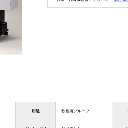
）
用途
軟包装プルーフ