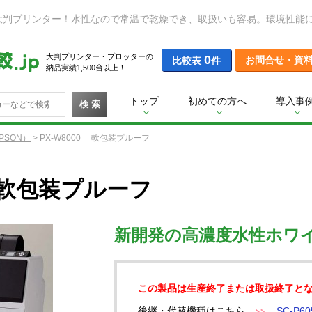
大判プリンター・プロッターの
0
お問合せ・資
比較表
件
納品実績1,500台以上！
トップ
初めての方へ
導入事
検 索
PSON）
>
PX-W8000 軟包装プルーフ
0 軟包装プルーフ
新開発の高濃度水性ホワ
この製品は生産終了または取扱終了と
後継・代替機種はこちら
SC-P60