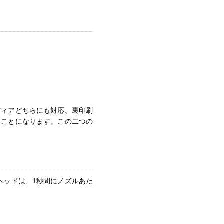
ディアどちらにも対応。裏印刷
ることになります。この二つの
oTFヘッドは、1秒間にノズルあた