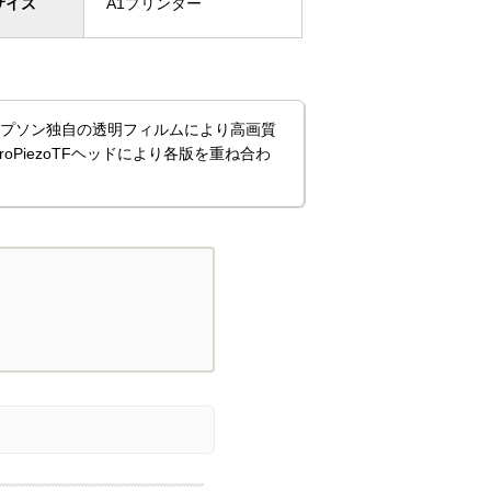
サイズ
A1プリンター
エプソン独自の透明フィルムにより高画質
PiezoTFヘッドにより各版を重ね合わ