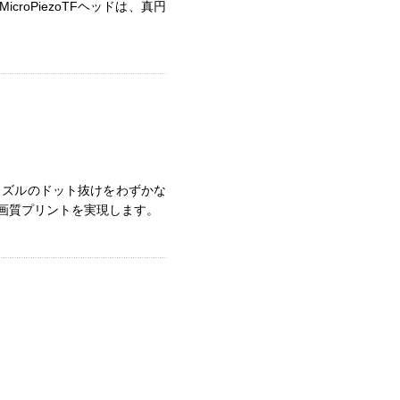
oPiezoTFヘッドは、真円
ノズルのドット抜けをわずかな
画質プリントを実現します。