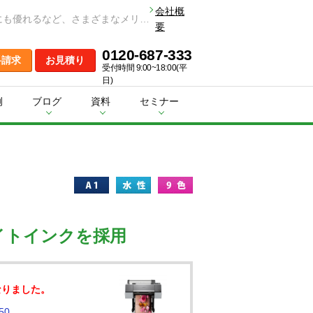
会社概
水性ホワイトインク採用の軟包装プルーフ大判プリンター！水性なので常温で乾燥でき、取扱いも容易。環境性能にも優れるなど、さまざまなメリットが。
要
0120-687-333
料請求
お見積り
受付時間 9:00~18:00(平
日)
例
ブログ
資料
セミナー
イトインクを採用
なりました。
50