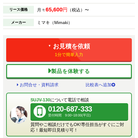
65,600
円
リース価格
月々
（税込）〜
ミマキ（Mimaki）
メーカー
お見積を依頼
▼
1分で簡単入力
製品を体験する
お問合せ・資料請求
比較表へ追加
SUJV-130
について電話で相談
0120-687-333
受付時間 9:00~18:00(平日)
質問やご相談だけでもOK!専任担当がすぐにご対
応！最短即日見積り可！