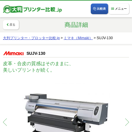
比較表
メニュー
商品詳細
戻る
大判プリンター・プロッター比較.jp
>
ミマキ（Mimaki）
>
SUJV-130
SUJV-130
皮革・合皮の質感はそのままに、
美しいプリントが続く。