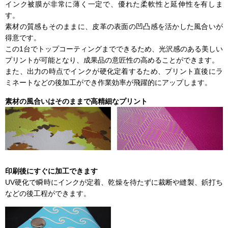
インク被膜が非常に薄く一定で、優れた柔軟性と延伸性を有しま
す。
素材の質感もそのままに、皮革の表面の凹凸感を活かした風合いが
得意です。
この1台でトップコーティングまでできるため、光沢感のある美しい
プリントが可能となり、成果品の意匠性の高めることができます。
また、出力の時点でインクが硬化定着するため、プリント直後にラ
ミネートなどの後加工ができ作業効率が飛躍的にアップします。
素材の風合いはそのままで高精細なプリント
印刷後にすぐに加工できます
UV硬化で瞬時にインクが定着、乾燥を待たずに裁断や縫製、鋲打ち
などの後工程ができます。