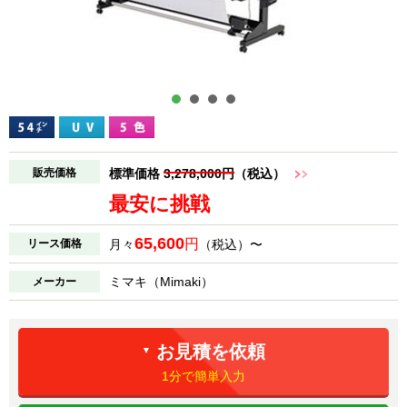
販売価格
標準価格
3,278,000円
（税込）
最安に挑戦
65,600
円
リース価格
月々
（税込）〜
ミマキ（Mimaki）
メーカー
お見積を依頼
▼
1分で簡単入力