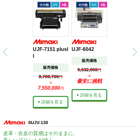
その他
UV
8色
その他
UV
8色
UV
UJF-7151 plusI
UJF-6042
LO-640-F3
I
販売価格
販売価格
販売価格
オープン価格
5,632,000
円
8,708,700
円
最安に挑
最安に挑戦
7,550,000
円
詳細を見
詳細を見る
詳細を見る
SUJV-130
皮革・合皮の質感はそのままに、