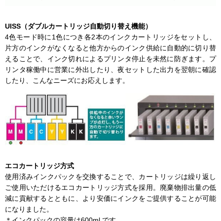
UISS（ダブルカートリッジ自動切り替え機能）
4色モード時に1色につき各2本のインクカートリッジをセットし、
片方のインクがなくなると他方からのインク供給に自動的に切り替
えることで、インク切れによるプリンタ停止を未然に防ぎます。プ
リンタ稼働中に営業に外出したり、夜セットした出力を翌朝に確認
したり、こんなニーズにお応えします。
エコカートリッジ方式
使用済みインクパックを交換することで、カートリッジは繰り返し
ご使用いただけるエコカートリッジ方式を採用。廃棄物排出量の低
減に貢献するとともに、より安価にインクをご提供することが可能
になりました。
＊インクパックの容量は600ml です。