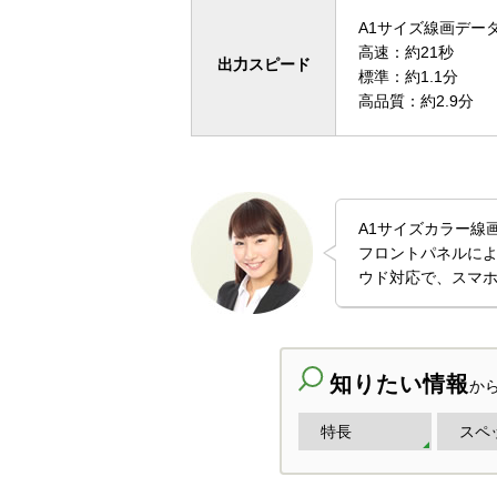
A1サイズ線画デー
高速：約21秒
出力スピード
標準：約1.1分
高品質：約2.9分
A1サイズカラー線
フロントパネルに
ウド対応で、スマホ
知りたい情報
か
特長
スペ