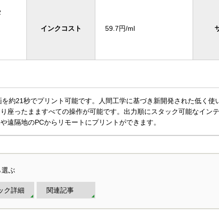
タ
インクコスト
59.7円/ml
画を約21秒でプリント可能です。人間工学に基づき新開発された低く使
より座ったまますべての操作が可能です。出力順にスタック可能なイン
や遠隔地のPCからリモートにプリントができます。
ら選ぶ
ック詳細
関連記事