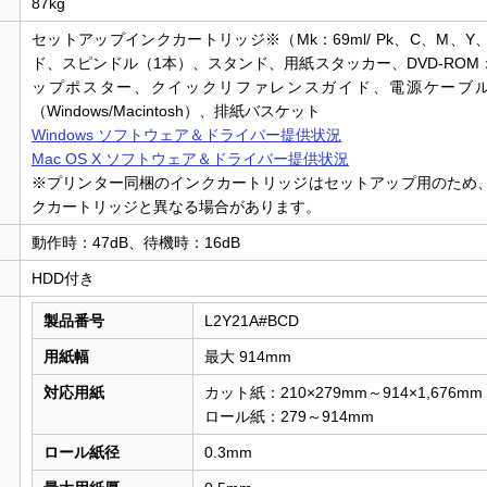
87kg
セットアップインクカートリッジ※（Mk：69ml/ Pk、C、M、Y
ド、スピンドル（1本）、スタンド、用紙スタッカー、DVD-RO
ップポスター、クイックリファレンスガイド、電源ケーブ
（Windows/Macintosh）、排紙バスケット
Windows ソフトウェア＆ドライバー提供状況
Mac OS X ソフトウェア＆ドライバー提供状況
※プリンター同梱のインクカートリッジはセットアップ用のため
クカートリッジと異なる場合があります。
動作時：47dB、待機時：16dB
HDD付き
製品番号
L2Y21A#BCD
用紙幅
最大 914mm
対応用紙
カット紙：210×279mm～914×1,676mm
ロール紙：279～914mm
ロール紙径
0.3mm