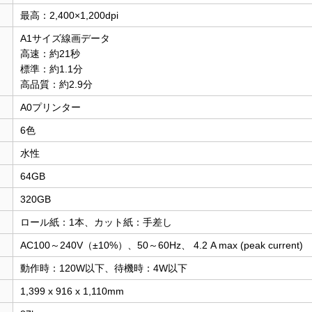
最高：2,400×1,200dpi
A1サイズ線画データ
高速：約21秒
標準：約1.1分
高品質：約2.9分
A0プリンター
6色
水性
64GB
320GB
ロール紙：1本、カット紙：手差し
AC100～240V（±10%）、50～60Hz、 4.2 A max (peak current)
動作時：120W以下、待機時：4W以下
1,399 x 916 x 1,110mm