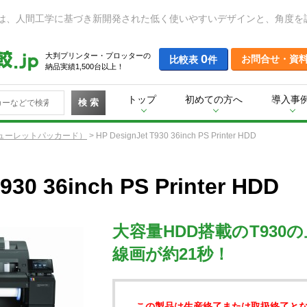
大判プリンター・プロッターの
0
お問合せ・資
比較表
件
納品実績1,500台以上！
トップ
初めての方へ
導入事
検 索
ューレットパッカード）
>
HP DesignJet T930 36inch PS Printer HDD
930 36inch PS Printer HDD
大容量HDD搭載のT930
線画が約21秒！
この製品は生産終了または取扱終了と