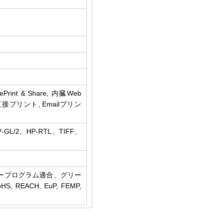
応）
int & Share, 内臓Web
Bからの直接プリント, Emailプリン
、HP-GL/2、HP-RTL、TIFF、
タープログラム適合、グリー
 REACH, EuP, FEMP,