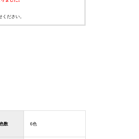
せください。
色数
6色