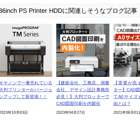
930 36inch PS Printer HDDに関連しそうなブログ記事
キヤノンで一番売れている
【建築会社、工務店、測量
【需要が高ま
大判プリンターがバージョ
会社、デザイン設計事務所
ター】CAD
ンアップして新登場！！
必見！】大判プロッターで
てA0サイズ
CAD図面印刷を内製化
由とは？
2023年10月03日
2023年04月27日
2021年06月01