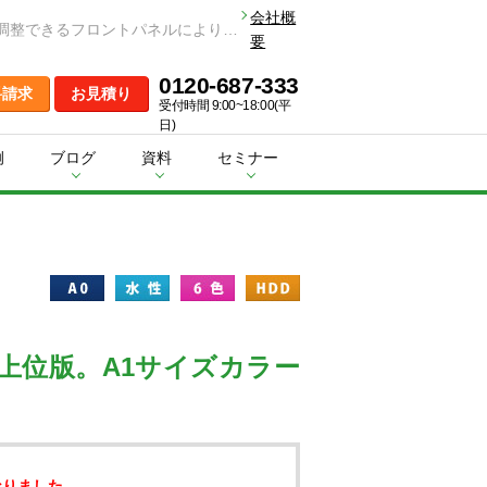
会社概
HP DesignJet T930 36inch PS Printer HDDは、人間工学に基づき新開発された低く使いやすいデザインと、角度を調整できるフロントパネルにより座ったまますべての操作が可能です。
要
0120-687-333
料請求
お見積り
受付時間 9:00~18:00(平
日)
例
ブログ
資料
セミナー
の上位版。A1サイズカラー
なりました。