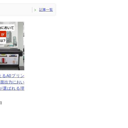
記事一覧
るA0プリン
図面出力におい
が選ばれる理
日