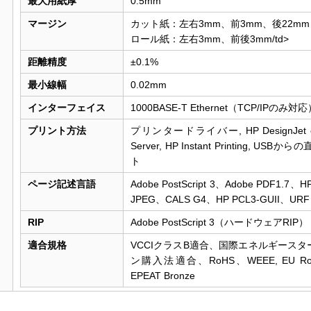
最大用紙厚
0.5mm
マージン
カット紙：左右3mm、前3mm、後22mm
ロール紙：左右3mm、前後3mm/td>
距離精度
±0.1%
最小線幅
0.02mm
インターフェイス
1000BASE-T Ethernet（TCP/IPのみ対
プリント方法
プリンタードライバー, HP DesignJet ePr
Server, HP Instant Printing, US
ト
ページ記述言語
Adobe PostScript 3、Adobe PDF1.7
JPEG、CALS G4、HP PCL3-GUII、URF
RIP
Adobe PostScript 3（ハードウェアRIP）
適合規格
VCCIクラスB適合、国際エネルギース
ン購入法適合、RoHS、WEEE, EU RoHS,
EPEAT Bronze