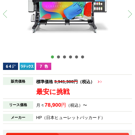
販売価格
標準価格
3,941,300円
（税込）
最安に挑戦
78,900
円
リース価格
月々
（税込）〜
HP（日本ヒューレットパッカード）
メーカー