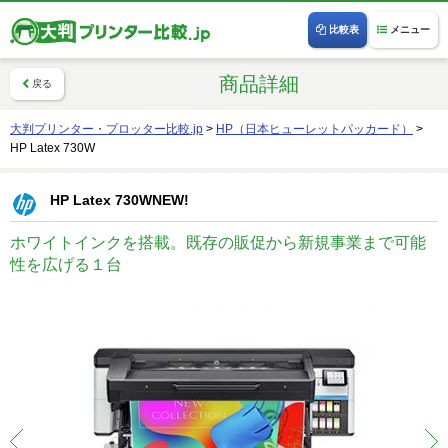
比較表
メニュー
商品詳細
戻る
大判プリンター・プロッター比較.jp
>
HP（日本ヒューレットパッカード）
>
HP Latex 730W
HP Latex 730W
NEW!
ホワイトインクを搭載。既存の販促から新規事業まで可能
性を広げる１台