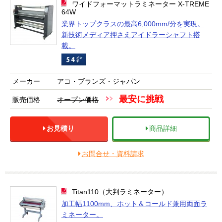
ワイドフォーマットラミネーター X-TREME
64W
業界トップクラスの最高6,000mm/分を実現。
新技術メディア押さえアイドラーシャフト搭
載。
メーカー
アコ・ブランズ・ジャパン
最安に挑戦
販売価格
オープン価格
お見積り
商品詳細
お問合せ・資料請求
Titan110（大判ラミネーター）
加工幅1100mm、ホット＆コールド兼用両面ラ
ミネーター。