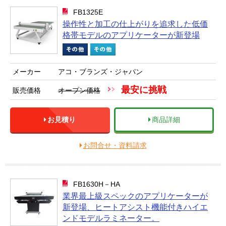
FB1325E
操作性と加工の仕上がりを追求した低価
格帯モデルのアプリケーターが新登場
メーカー
アコ・ブランズ・ジャパン
最安に挑戦
販売価格
オープン価格
お見積り
商品詳細
お問合せ・資料請求
FB1630H－HA
業界最上級スペックのアプリケーターが
新登場、ヒートアシスト機能付きハイエ
ンドモデルラミネーター。