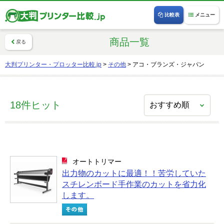
比較表
メニュー
商品一覧
戻る
大判プリンター・プロッター比較.jp
>
その他
>
アコ・ブランズ・ジャパン
18件ヒット
オートトリマー
出⼒物のカットに最適！！苦労していた
スチレンボード手作業のカットを省力化
します。