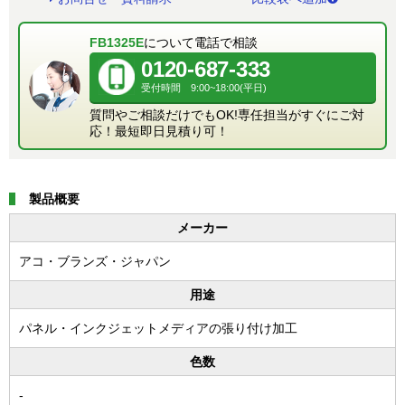
FB1325E
について電話で相談
0120-687-333
受付時間 9:00~18:00(平日)
質問やご相談だけでもOK!専任担当がすぐにご対
応！最短即日見積り可！
製品概要
メーカー
アコ・ブランズ・ジャパン
用途
パネル・インクジェットメディアの張り付け加工
色数
-