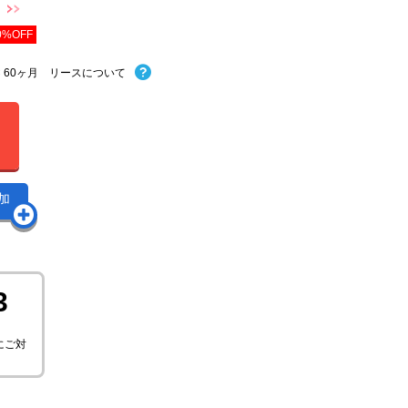
0%OFF
× 60ヶ月 リースについて
加
3
にご対