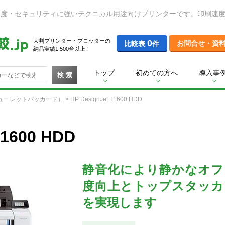
大判プリンター・プロッターの
0
お問合せ・資
比較表
件
納品実績1,500台以上！
トップ
初めての方へ
導入事
検 索
ューレットパッカード）
>
HP DesignJet T1600 HDD
T1600 HDD
静音化により静かなオフ
度向上とトップスタッカ
を実現します