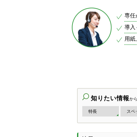
専任
導入
用紙
知りたい情報
か
特長
スペ