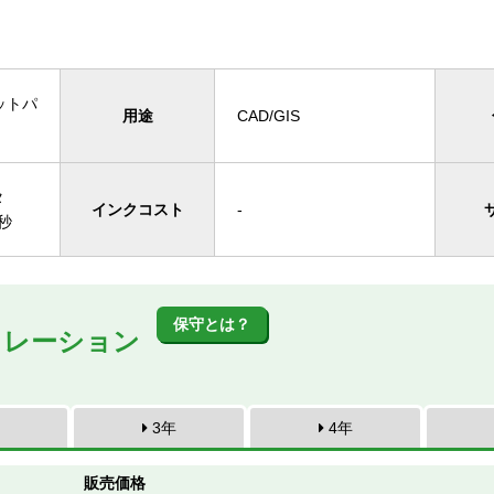
ットパ
用途
CAD/GIS
タ
インクコスト
-
秒
保守とは？
ュレーション
3年
4年
販売価格