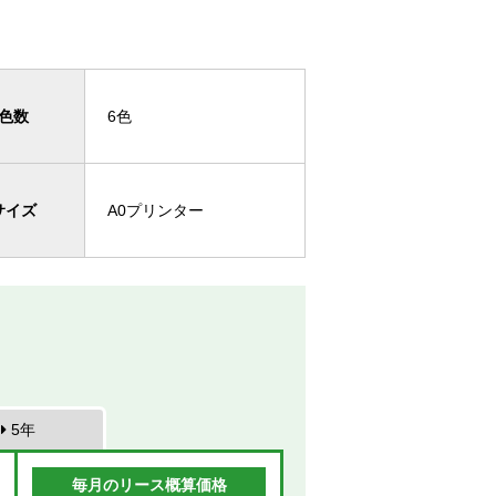
色数
6色
サイズ
A0プリンター
5年
毎月のリース概算価格