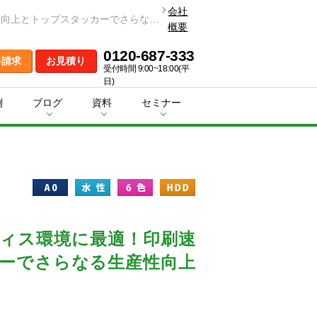
会社
HP DesignJet T1600 HDDはプリント処理速度・セキュリティに強いテクニカル用途向けプリンターです。印刷速度向上とトップスタッカーでさらなる生産性向上を実現し、複雑なファイルもより正確に早く出力できます。
概要
0120-687-333
料請求
お見積り
受付時間 9:00~18:00(平
日)
例
ブログ
資料
セミナー
ィス環境に最適！印刷速
ーでさらなる生産性向上