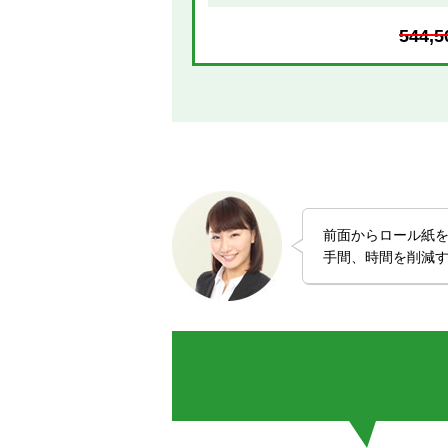
544,5
前面からロール紙
手間、時間を削減