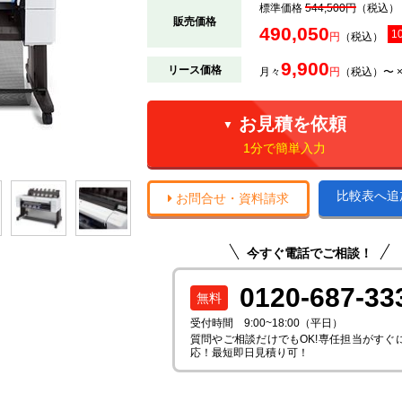
標準価格
544,500円
（税込）
販売価格
490,050
1
円
（税込）
9,900
リース価格
月々
円
（税込）〜 
お見積を依頼
▼
1分で簡単入力
比較表へ追
お問合せ・資料請求
今すぐ電話でご相談！
0120-687-33
受付時間 9:00~18:00（平日）
質問やご相談だけでもOK!専任担当がすぐ
応！最短即日見積り可！