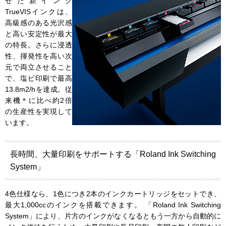
せた新インク
TrueVISインクは、
高級感のある光沢感
と高い安定性が最大
の特長。さらに浸透
性、揮発性を高い次
元で両立させること
で、塩ビ印刷で最高
13.8m2/hを達成。従
来機＊に比べ約2倍
の生産性を実現して
います。
長時間、大量印刷をサポートする「Roland Ink Switching
System」
4色仕様なら、1色につき2本のインクカートリッジをセットでき、
最大1,000ccのインクを搭載できます。 「Roland Ink Switching
System」により、片方のインクがなくなるともう一方から自動的に