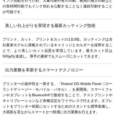
インク供給を行うため、大量印刷や長尺印刷、夜間の無人印刷など
の長時間印刷でもインク切れを心配することなく連続印刷すること
が可能です。
美しい仕上がりを実現する最新カッティング技術
プリント、カット、プリント＆カットの1台3役。カッティングは当
社最新モデルに搭載されているキャリッジとホルダーを採用するこ
とで、より美しいカット品質を実現しています。最大カット圧は
500gfを達成し、厚手の素材でもスムーズにカットできます。
出力業務を革新するスマートテクノロジー
プリンターの操作性を一新する、「Roland DG Mobile Panel（ロー
ランドディージー・モバイル・パネル）」を新開発。スマートフォ
ンやタブレットをBluetooth®で接続することで、テストプリントや
キャリブレーションなど各種設定をワイヤレスで行えます。タブレ
ットをプリンター前面にセットするためのスタンドも標準装備し、
大画面を見ながらスマートかつ快適に出力業務を行えます。