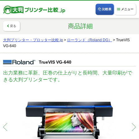
比較表
メニュー
商品詳細
戻る
大判プリンター・プロッター比較.jp
>
ローランド（Roland DG）
>
TrueVIS
VG-640
TrueVIS VG-640
出力業務に革新、圧巻の仕上がりと長時間、大量印刷がで
きる大判プリンターです。