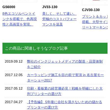
GS6000
JV33-130
CJV30-130
8色エコソルベントイ
美しく、そして速い。
プリント＆カット
ンクを搭載で、色再現
究極のコストパフォー
搭載。大型サイン
性と高画質を実現。
マンスを追及
リートマーキング
この商品に関連しそうなブログ記事
2019.09.12
弊社のインクジェットメディアの製造・品質体制
をご紹介
2017.12.05
カーラッピング施工を目の前で実演 in 名古屋モー
ターショー2017
2017.05.12
印刷・看板業の経営層必見！戦略を明確にした大
判プリンターの選び方
2017.04.27
【予告編】 5年後に会社を潰さないための儲かる
プリンターの選び方