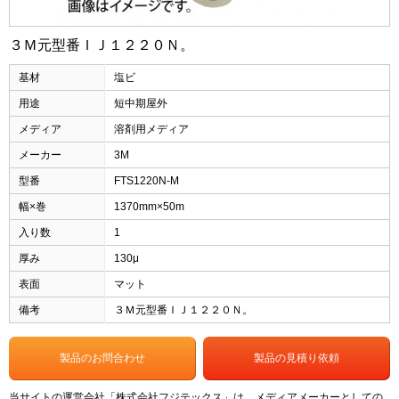
３Ｍ元型番ＩＪ１２２０Ｎ。
基材
塩ビ
用途
短中期屋外
メディア
溶剤用メディア
メーカー
3M
型番
FTS1220N-M
幅×巻
1370mm×50m
入り数
1
厚み
130μ
表面
マット
備考
３Ｍ元型番ＩＪ１２２０Ｎ。
製品のお問合わせ
製品の見積り依頼
当サイトの運営会社「株式会社フジテックス」は、メディアメーカーとしての