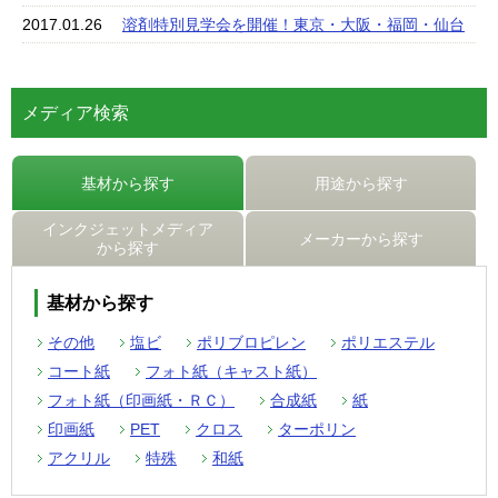
2017.01.26
溶剤特別見学会を開催！東京・大阪・福岡・仙台
メディア検索
基材から探す
用途から探す
インクジェットメディア
メーカーから探す
から探す
基材から探す
その他
塩ビ
ポリブロピレン
ポリエステル
コート紙
フォト紙（キャスト紙）
フォト紙（印画紙・ＲＣ）
合成紙
紙
印画紙
PET
クロス
ターポリン
アクリル
特殊
和紙