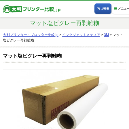
比較表
メニュ
マット塩ビグレー再剥離糊
大判プリンター・プロッター比較.jp
>
インクジェットメディア
>
3M
>
マット
塩ビグレー再剥離糊
マット塩ビグレー再剥離糊