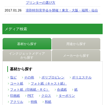
プリンターの選び方
2017.01.26
溶剤特別見学会を開催！東京・大阪・福岡・仙台
メディア検索
基材から探す
用途から探す
インクジェットメディア
メーカーから探す
から探す
基材から探す
塩ビ
その他
ポリブロピレン
ポリエステル
コート紙
フォト紙（キャスト紙）
フォト紙（印画紙・ＲＣ）
合成紙
紙
印画紙
PET
クロス
ターポリン
アクリル
特殊
和紙