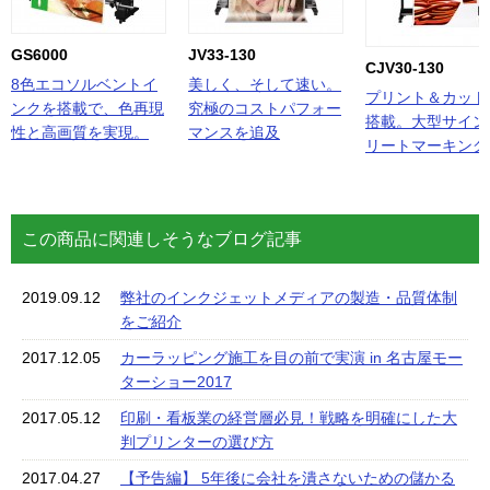
GS6000
JV33-130
CJV30-130
8色エコソルベントイ
美しく、そして速い。
プリント＆カット
ンクを搭載で、色再現
究極のコストパフォー
搭載。大型サイン
性と高画質を実現。
マンスを追及
リートマーキング
この商品に関連しそうなブログ記事
2019.09.12
弊社のインクジェットメディアの製造・品質体制
をご紹介
2017.12.05
カーラッピング施工を目の前で実演 in 名古屋モー
ターショー2017
2017.05.12
印刷・看板業の経営層必見！戦略を明確にした大
判プリンターの選び方
2017.04.27
【予告編】 5年後に会社を潰さないための儲かる