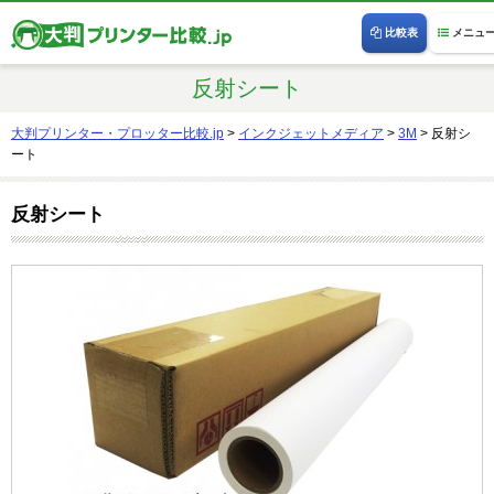
比較表
メニュ
反射シート
大判プリンター・プロッター比較.jp
>
インクジェットメディア
>
3M
>
反射シ
ート
反射シート