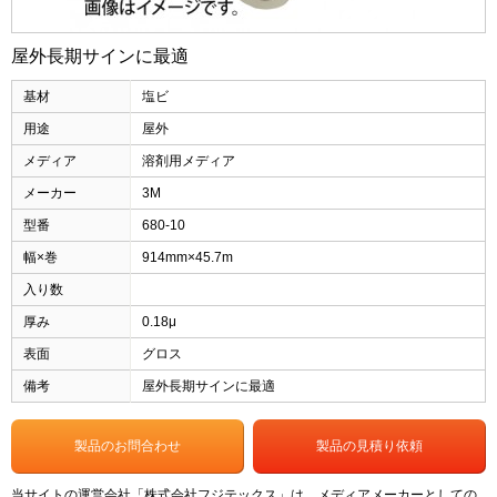
屋外長期サインに最適
基材
塩ビ
用途
屋外
メディア
溶剤用メディア
メーカー
3M
型番
680-10
幅×巻
914mm×45.7m
入り数
厚み
0.18μ
表面
グロス
備考
屋外長期サインに最適
製品のお問合わせ
製品の見積り依頼
当サイトの運営会社「株式会社フジテックス」は、メディアメーカーとしての