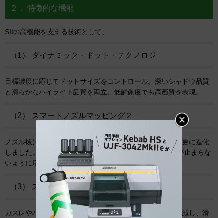
２． 特徴的な機能
SIIの高機能を支える技術として、
（1） ダイナミック・ドット・テクノロジー
目標濃度に応じてドットサイズをコントロール。深いシャドウ品質
と滑らかなハイライト品質を両立。低解像度でも高画質を表現。
（2） スマートノズルマッピング２
ノズル抜けをした際に、別のノズルで代替えをする機能が更に進化
しました。 週末などメーカー対応が出来ない際も、現場が止まらな
いように応急処置で復旧できます。
（3） スマート・パス・テクノロジー４
カスレやバンディング、粒状態を大幅に低減。粒状感を軽減し、滑