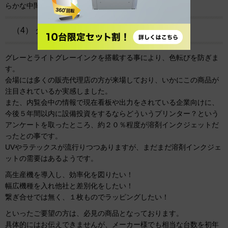
らかな中間色 肌質を実現。
（4） グレー＆ライトグレー搭載
グレーとライトグレーインクを搭載する事により、色転びを防ぎま
す。
会場には多くの販売代理店の方が来場しており、いかにこの商品が
注目されているか実感しました。
また、内覧会中の情報で現在看板や出力をされている企業向けに、
今後５年間以内に設備投資をするならどういうプリンター？という
アンケートを取ったところ、約２０％程度が溶剤インクジェットだ
ったとの事です。
UVやラテックスが流行りつつありますが、まだまだ溶剤インクジェ
ットの需要はあるようです。
高生産機を導入し、効率化を図りたい！
幅広機種を入れ他社と差別化をしたい！
繋ぎ合せでは無く、１枚ものでラッピングしたい！
といったご要望の方は、必見の商品となっております。
具体的にはお伝えできませんが、メーカー様でも相当な台数を初年