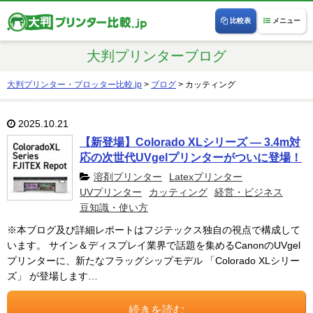
比較表
メニュー
大判プリンターブログ
大判プリンター・プロッター比較.jp
>
ブログ
>
カッティング
2025.10.21
【新登場】Colorado XLシリーズ ― 3.4m対
応の次世代UVgelプリンターがついに登場！
溶剤プリンター
Latexプリンター
UVプリンター
カッティング
経営・ビジネス
豆知識・使い方
※本ブログ及び詳細レポートはフジテックス独自の視点で構成して
います。 サイン＆ディスプレイ業界で話題を集めるCanonのUVgel
プリンターに、新たなフラッグシップモデル 「Colorado XLシリー
ズ」 が登場します…
続きを読む