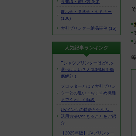
豆知識・使い方 (50)
そ
展示会・見学会・セミナー
(106)
大判プリンター納品事例 (15)
人気記事ランキング
等
Tシャツプリンターはどれを
選べばいい？人気3機種を徹
底解剖！
プロッターとは？大判プリン
ターとの違い・おすすめ機種
までくわしく解説
UVインクの特徴と仕組み、
活用方法やできることをご紹
介
【2025年版】UVプリンター