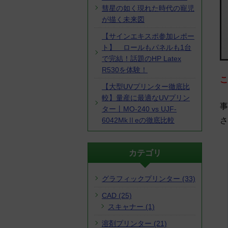
彗星の如く現れた時代の寵児
が描く未来図
【サインエキスポ参加レポー
ト】 ロールもパネルも1台
で完結！話題のHP Latex
R530を体験！
こ
【大型UVプリンター徹底比
較】量産に最適なUVプリン
事
ター丨MO-240 vs UJF-
さ
6042MkⅡeの徹底比較
カテゴリ
グラフィックプリンター (33)
CAD (25)
スキャナー (1)
溶剤プリンター (21)