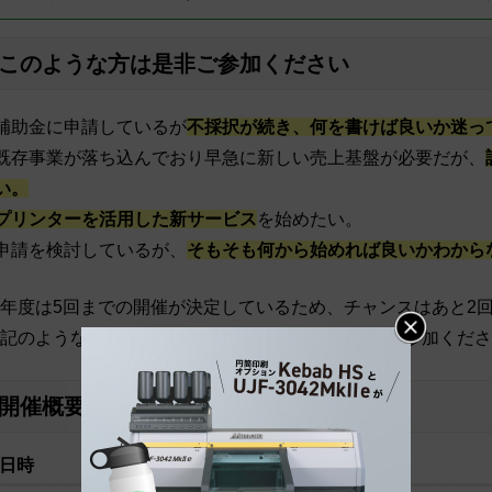
このような方は是非ご参加ください
補助金に申請しているが
不採択が続き、何を書けば良いか迷っ
既存事業が落ち込んでおり早急に新しい売上基盤が必要だが、
い。
プリンターを活用した新サービス
を始めたい。
申請を検討しているが、
そもそも何から始めれば良いかわから
年度は5回までの開催が決定しているため、チャンスはあと2
記のような課題をお持ちの方は、この機会にぜひご参加くださ
開催概要
日時