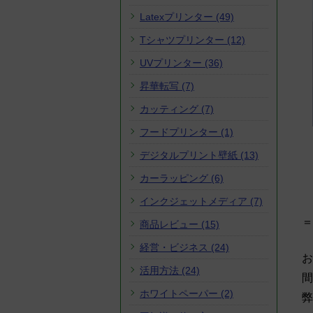
Latexプリンター (49)
Tシャツプリンター (12)
UVプリンター (36)
昇華転写 (7)
カッティング (7)
フードプリンター (1)
デジタルプリント壁紙 (13)
カーラッピング (6)
インクジェットメディア (7)
＝
商品レビュー (15)
経営・ビジネス (24)
お
活用方法 (24)
間
ホワイトペーパー (2)
弊