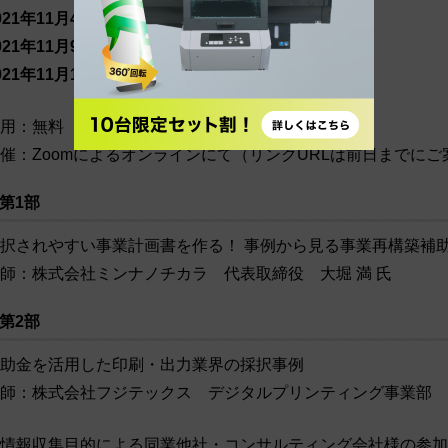
021年11月4日(木)16:00～18:00 ライブ配信
021年11月9日(火)16:00～18:00 アーカイブ配信
021年11月11日(木)16:00～18:00 アーカイブ配信
用：無料
催：Zoomによるオンラインにて（リンクURLは前日までに
第1部
択されやすい事業計画書を作る！ 事例から見る事業再構築補
師：株式会社ミンナノチカラ 代表取締役 大堀 満 氏
第2部
助金を活用した印刷・出力業界の採択事例
師：株式会社フジテックス デジタルプリンティング事業部 
情報収集目的による同業他社・コンサルティング会社様の参加