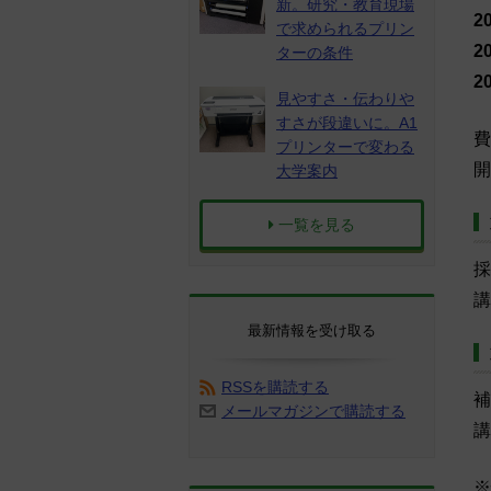
新。研究・教育現場
2
で求められるプリン
2
ターの条件
2
見やすさ・伝わりや
すさが段違いに。A1
費
プリンターで変わる
開
大学案内
一覧を見る
採
講
最新情報を受け取る
RSSを購読する
補
メールマガジンで購読する
講
※