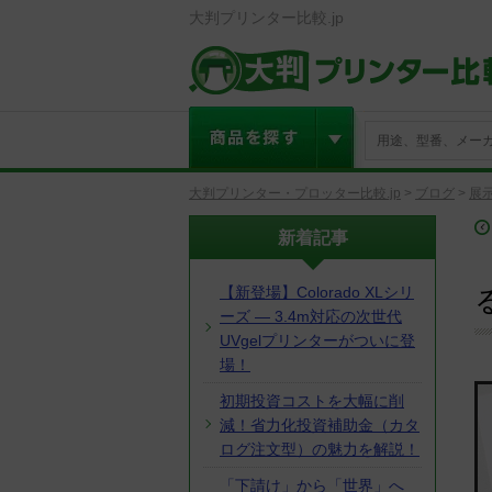
大判プリンター比較.jp
大判プリンター・プロッター比較.jp
>
ブログ
>
展
新着記事
【新登場】Colorado XLシリ
ーズ ― 3.4m対応の次世代
UVgelプリンターがついに登
場！
初期投資コストを大幅に削
減！省力化投資補助金（カタ
ログ注文型）の魅力を解説！
「下請け」から「世界」へ