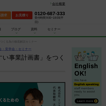
会社概要
0120-687-333
料請求
お見積り
受付時間 9:00~18:00(平
日)
例
ブログ
資料
セミナー
つくる為の徹底解説セミナー
会・見学会・セミナー
すい事業計画書」をつく