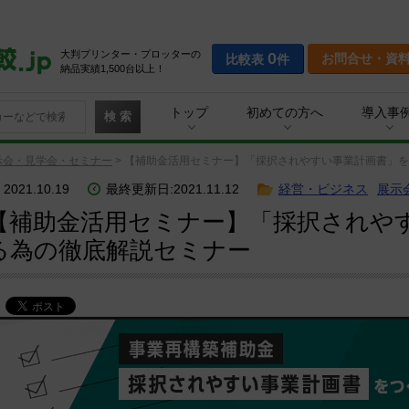
大判プリンター・プロッターの
0
お問合せ・資
比較表
件
納品実績1,500台以上！
トップ
初めての方へ
導入事
検 索
示会・見学会・セミナー
>
【補助金活用セミナー】「採択されやすい事業計画書」を
2021.10.19
最終更新日:2021.11.12
経営・ビジネス
展示
【補助金活用セミナー】「採択されや
る為の徹底解説セミナー