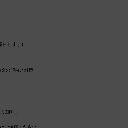
ご案内します）
助金の傾向と対策
吉田匡志
はご遠慮ください。