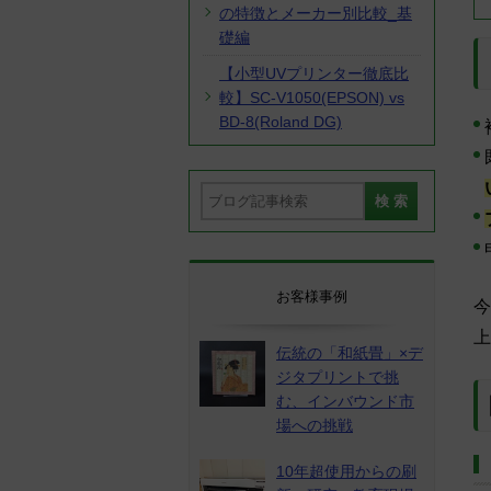
の特徴とメーカー別比較_基
礎編
【小型UVプリンター徹底比
較】SC-V1050(EPSON) vs
BD-8(Roland DG)
お客様事例
今
上
伝統の「和紙畳」×デ
ジタプリントで挑
む、インバウンド市
場への挑戦
10年超使用からの刷